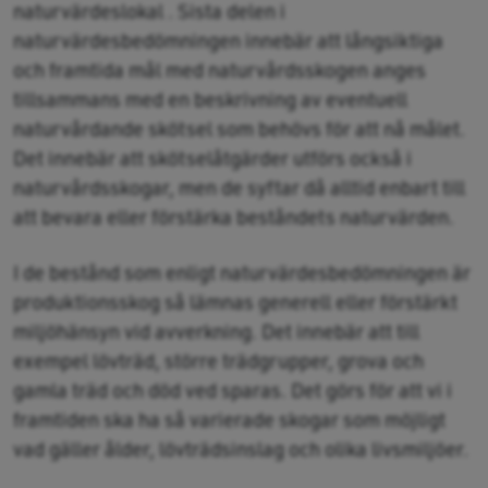
naturvärdeslokal . Sista delen i
naturvärdesbedömningen innebär att långsiktiga
och framtida mål med naturvårdsskogen anges
tillsammans med en beskrivning av eventuell
naturvårdande skötsel som behövs för att nå målet.
Det innebär att skötselåtgärder utförs också i
naturvårdsskogar, men de syftar då alltid enbart till
att bevara eller förstärka beståndets naturvärden.
I de bestånd som enligt naturvärdesbedömningen är
produktionsskog så lämnas generell eller förstärkt
miljöhänsyn vid avverkning. Det innebär att till
exempel lövträd, större trädgrupper, grova och
gamla träd och död ved sparas. Det görs för att vi i
framtiden ska ha så varierade skogar som möjligt
vad gäller ålder, lövträdsinslag och olika livsmiljöer.