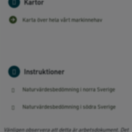
Kartor
Karta över hela vårt markinnehav
Instruktioner
Naturvärdesbedömning i norra Sverige
Naturvärdesbedömning i södra Sverige
Vänligen observera att detta är arbetsdokument. Det