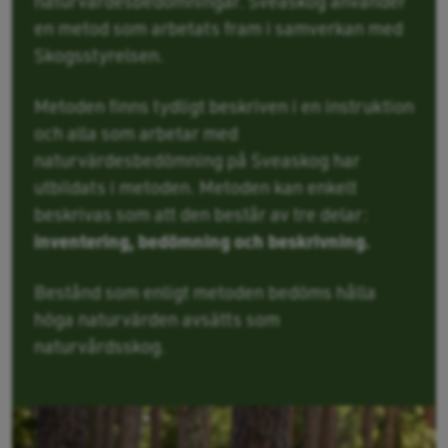
naturvärdesbedömningar. Sveaskog använder
en metod som arbetats fram i samverkan med
Skogsstyrelsen.
Metoden finns tydligt beskriven i en instruktion
och alla som arbetar med
naturvärdesbedömning på Sveaskog har
utbildats i metoden. Metoden kan enkelt
beskrivas som att den består av tre delar:
inventering, bedömning och beskrivning.
Bestånd som enligt metoden bedöms hålla
höga naturvärden avsätts som
naturvårdsskog.