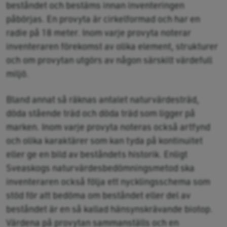
beståndet och bestäms innan inventeringen
påbörjas. En provyta är cirkelformad och har en
radie på 18 meter. Inom varje provyta noterar
inventeraren förekomst av olika element, strukturer
och om provytan utgörs av någon särskilt värdefull
miljö.
Bland annat så räknas antalet naturvärdesträd,
döda stående träd och döda träd som ligger på
marken. Inom varje provyta noteras också artfynd
och olika karaktärer som kan tyda på kontinuitet
eller ge en bild av beståndets historik. Enligt
Sveaskogs naturvärdesbedömningsmetod ska
inventeraren också följa ett nycklingsschema som
stöd för att bedöma om beståndet eller del av
beståndet är en så kallad hänsynskrävande biotop.
Värdena på provytan sammanställs och en