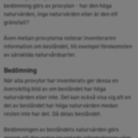
bedömning görs av provytan - har den höga
naturvärden, inga naturvärden eller är den ett
gränsfall?
Även mellan provytorna noterar inventeraren
information om beståndet, till exempel förekomsten
av särskilda naturvårdsarter.
Bedömning
När alla provytor har inventerats ger dessa en
översiktlig bild av om beståndet har höga
naturvärden eller inte. Det kan också visa sig att en
del av beståndet har höga naturvärden medan
resten inte har det. Då delas beståndet.
Bedömningen av beståndets naturvärden görs
genom att den redan insamlade informationen vägs