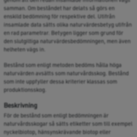
samman. Om beståndet har delats så görs en
enskild bedömning för respektive del. Utifrån
insamlade data sätts olika naturvärdesbetyg utifrån
en rad parametrar. Betygen ligger som grund för
den slutgiltiga naturvärdesbedömningen, men även
helheten vägs in.
Bestånd som enligt metoden bedöms hålla höga
naturvärden avsätts som naturvårdsskog. Bestånd
som inte uppfyller dessa kriterier klassas som
produktionsskog.
Beskrivning
För de bestånd som enligt bedömningen är
naturvårdsskogar så sätts etiketter som till exempel
nyckelbiotop, hänsynskrävande biotop eller