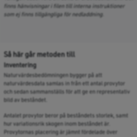
finns hänvisningar i filen till interna instruktioner
som ej finns tillgängliga för nedladdning.
Så här går metoden till
Inventering
Naturvärdesbedömningen bygger på att
naturvärdesdata samlas in från ett antal provytor
och sedan sammanställs för att ge en representativ
bild av beståndet.
Antalet provytor beror på beståndets storlek, samt
hur variationsrik skogen inom beståndet är.
Provytornas placering är jämnt fördelade över