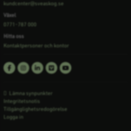
kundcenter@sveaskog.se
Växel
0771-787 000
Hitta oss
Kontaktpersoner och kontor
Facebook
Linkedin
Vimeo
Youtube
Följ oss på:
Lämna synpunkter
Integritetsnotis
Tillgänglighetsredogörelse
Logga in