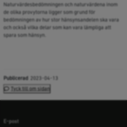
Naturvärdesbedömningen och naturvärdena inom
de olika provytorna ligger som grund för
bedömningen av hur stor hänsynsandelen ska vara
och också vilka delar som kan vara lämpliga att
spara som hänsyn.
Publicerad
2023-04-13
Tyck till om sidan
E-post