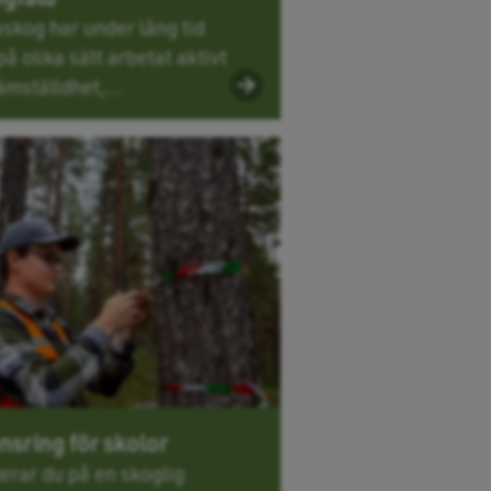
skog har under lång tid
på olika sätt arbetat aktivt
ämställdhet,...
nsring för skolor
erar du på en skoglig