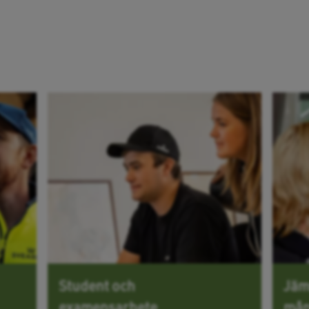
Student och
Jäm
examensarbete
mån