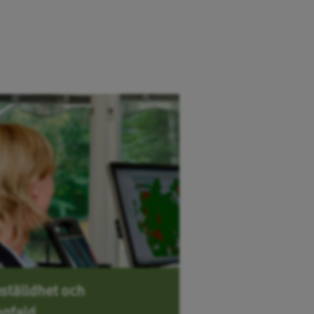
ställdhet och
gfald