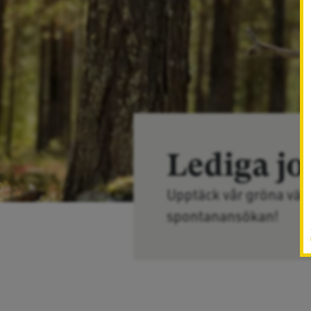
Lediga j
Upptäck vår gröna värld
spontanansökan!