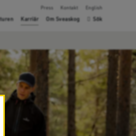
Press
Kontakt
English
turen
Karriär
Om Sveaskog
Sök
✖