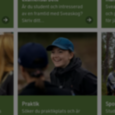
Är du student och intresserad
Svea
av en framtid med Sveaskog?
och 
Skriv ditt...
för j
Praktik
Spo
s
Söker du praktikplats och är
Stud