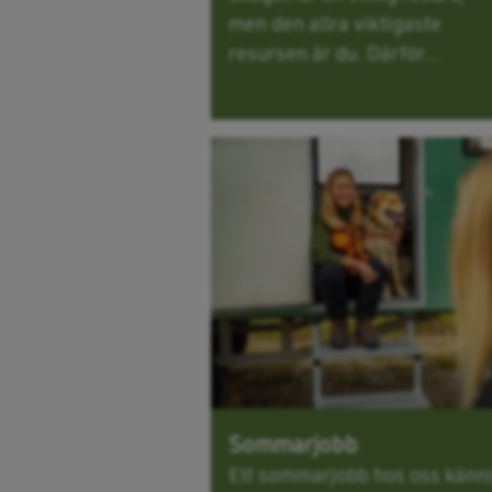
men den allra viktigaste
resursen är du. Därför...
Sommarjobb
Ett sommarjobb hos oss känn