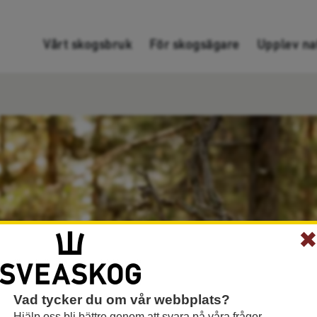
Gå direkt till innehållet
Vårt skogsbruk
För skogsägare
Upplev na
Vad tycker du om vår webbplats?
Hjälp oss bli bättre genom att svara på våra frågor.