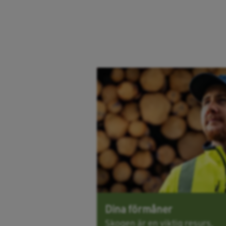
Dina förmåner
Skogen är en viktig resurs,