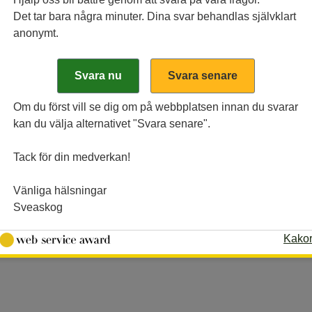
Det tar bara några minuter. Dina svar behandlas självklart
anonymt.
Om du först vill se dig om på webbplatsen innan du svarar
kan du välja alternativet "Svara senare".
obb
Tack för din medverkan!
Vänliga hälsningar
 där möjligheter växer på träd. Se våra lediga job
Sveaskog
Kako