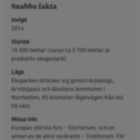
Snabba fakta
Invigd
2014
Storlek
10 300 hektar (varav ca 5 700 hektar är
produktiv skogsmark)
Läge
Ekoparken sträcker sig genom Arjeplogs,
Arvidsjaurs och Älvsbyns kommuner i
Norrbotten, 85 kilometer fågelvägen från öst
till väst.
Missa inte
Europas största fors – Storforsen, och en
annan av de allra vackraste – Trollforsen. För