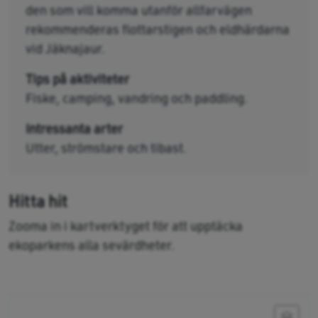
den som vill komma utanför allfarvägen
rekommenderas flottarstigen och eldhärdarna
vid Jäknajaur.
Tips på aktiviteter
Fiske, camping, vandring och paddling.
Intressanta arter
Utter, strömstare och tibast.
Hitta hit
Zooma in i kartverktyget för att upptäcka
ekoparkens alla sevärdheter.