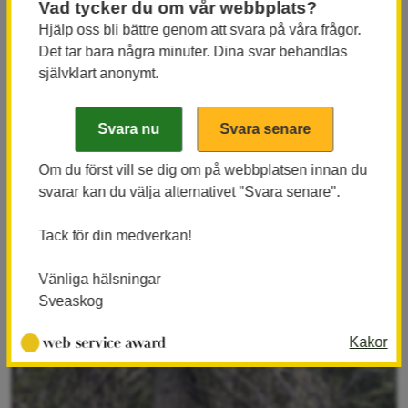
exakt eftersom deras kärna ofta är rötad, men en
Vad tycker du om vår webbplats?
frisk gran i ekoparken har kunnat bestämmas till
Hjälp oss bli bättre genom att svara på våra frågor.
Det tar bara några minuter. Dina svar behandlas
drygt 380 år med hjälp av trädborr.
självklart anonymt.
Om du först vill se dig om på webbplatsen innan du
svarar kan du välja alternativet "Svara senare".
Tack för din medverkan!
Vänliga hälsningar
Sveaskog
Kakor