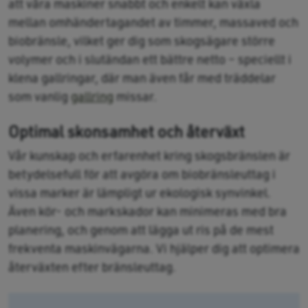
att våra maskiner snabbt och enkelt kan växla
mellan omhändertagandet av timmer, massaved och
biobränsle, vilket ger dig som skogsägare större
volymer och i slutändan ett bättre netto – speciellt i
klena gallringar, där man även får med träddelar
som vanlig
gallring
missar.
Optimal skonsamhet och återväxt
Vår kunskap och erfarenhet kring skogsbränslen är
betydelsefull för att avgöra om biobränsleuttag i
vissa marker är lämpligt ur ekologisk synvinkel.
Även kör- och markskador kan minimeras med bra
planering, och genom att lägga ut ris på de mest
frekventa maskinvägarna. Vi hjälper dig att optimera
återväxten efter bränsleuttag.