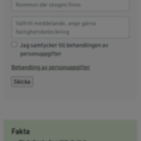
Jag samtycker till behandlingen av
personuppgifter
Behandling av personuppgifter
Fakta