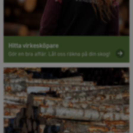
Hitta virkesköpare
Gör en bra affär. Låt oss räkna på din skog!