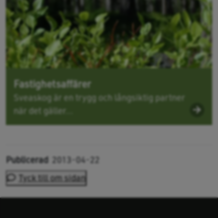
Fastighetsaffärer
Sveaskog är en trygg och långsiktig partner
när det gäller...
Publicerad
2013-04-22
Tyck till om sidan