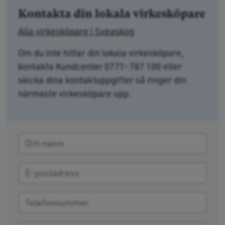
Kontakta din lokala virkesköpare
Alla virkesköpare i Sveaskog
Om du inte hittar din lokala virkesköpare,
kontakta Kundcenter 0771-787 100 eller
skicka dina kontaktuppgifter så ringer din
närmaste virkesköpare upp.