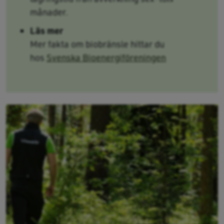
månader.
Läs mer
Mer fakta om biobränsle hittar du
hos
Svenska Bioenergiföreningen