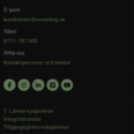
E-post
kundcenter@sveaskog.se
Växel
0771-787 000
Hitta oss
Kontaktpersoner och kontor
Facebook
Linkedin
Vimeo
Youtube
Följ oss på:
Lämna synpunkter
Integritetsnotis
Tillgänglighetsredogörelse