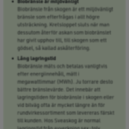
Biobränsle är miljövänligt
Biobränsle från skogen är ett miljövänligt
bränsle som efterfrågas i allt högre
utsträckning. Kretsloppet sluts när man
dessutom återför askan som biobränslet
har givit upphov till, till skogen som ett
gödsel, så kallad askåterföring.
Lång lagringstid
Biobränsle mäts och betalas vanligtvis
efter energiinnehåll, mätt i
megawattimmar (MWh). Ju torrare desto
bättre bränslevärde. Det innebär att
lagringstiden för biobränsle i skogen eller
vid bilväg ofta är mycket längre än för
rundvirkessortiment som levereras färskt
till kunden. Hos Sveaskog är normal
lagringstid från avverkning sex-tolv