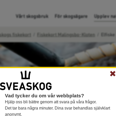
Gå direkt till innehållet
Vårt skogsbruk
För skogsägare
Upplev na
skogs fiskekort
Fiskekort Malingsbo-Kloten
Elfiske
Vad tycker du om vår webbplats?
Hjälp oss bli bättre genom att svara på våra frågor.
Det tar bara några minuter. Dina svar behandlas självklart
anonymt.