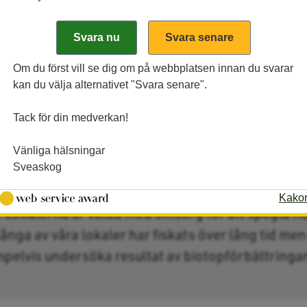
Om du först vill se dig om på webbplatsen innan du svarar
kan du välja alternativet "Svara senare".
Tack för din medverkan!
Vänliga hälsningar
Sveaskog
ver hur produktionen är över en längre tid så elfisk
Kako
 Lokalerna är valda med omsorg för att spegla hu
ånga av våra lokaler har fiskats över lång tid men
empelvis undersöka resultat av biotopförbättringa