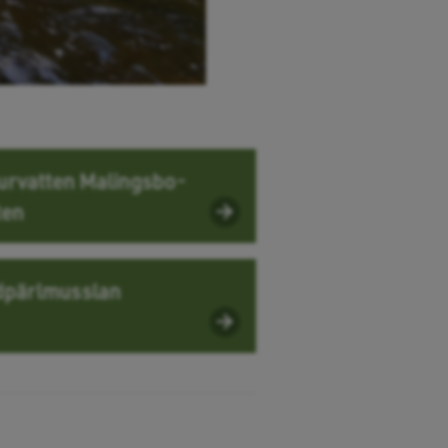
urvatten Malingsbo-
ten
dpärlmusslan