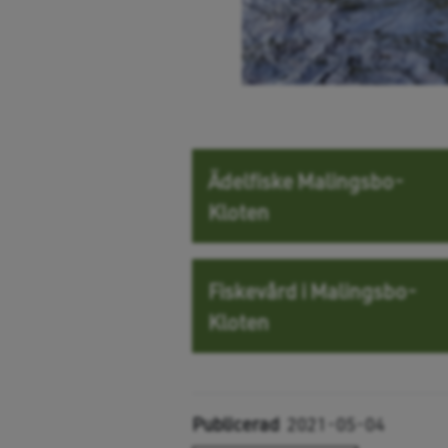
Ädelfiske Malingsbo-
Kloten
Fiskevård i Malingsbo-
Kloten
Publicerad
2021-05-04