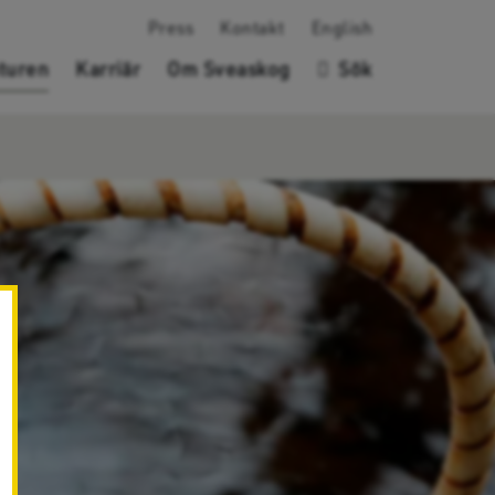
Press
Kontakt
English
turen
Karriär
Om Sveaskog
Sök
✖