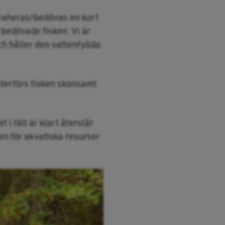
traheras/bedövas en kort
 bedövade fisken. Vi är
ch håller den vattenfyllda
 återförs fisken skonsamt
t i fält är klart återstår
nen för akvatiska resurser