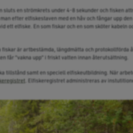
en sluts en strömkrets under 4-8 sekunder och fisken at
r man efter elfiskestaven med en håv och fångar upp den
vid ett elfiske. En som fiskar och en som sköter kabeln o
lla fiskar är artbestämda, längdmätta och protokollförda
sken får ”vakna upp” i friskt vatten innan återutsättning.
ika tillstånd samt en speciell elfiskeutbildning. När arbete
keregistret
. Elfiskeregistret administreras av instutitio