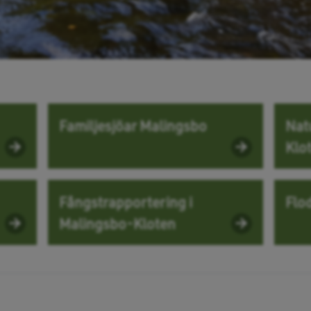
Familjesjöar Malingsbo
Nat
Klo
Fångstrapportering i
Flo
Malingsbo-Kloten