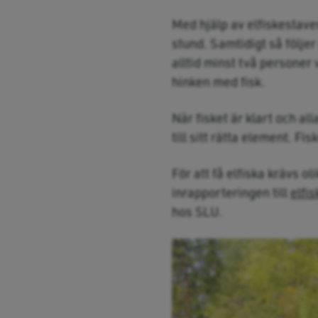
Med hjälp av elfiskestav
stund. Samtidigt så följe
alltid minst två personer 
hinken med fisk.
När fisket är klart och a
till sitt rätta element. Fi
För att få elfiska krävs ol
inrapporteringen till
elfis
hos SLU.