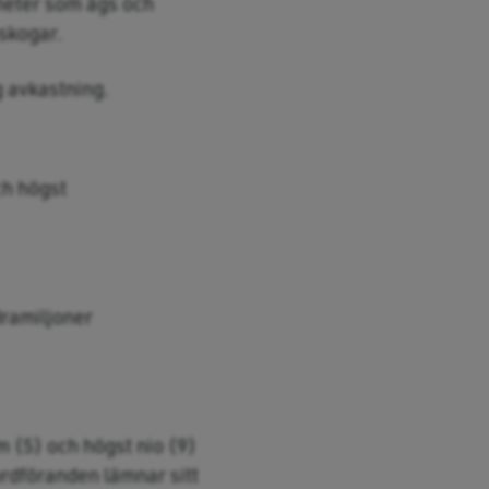
heter som ägs och
skogar.
 avkastning.
ch högst
dramiljoner
m (5) och högst nio (9)
rdföranden lämnar sitt