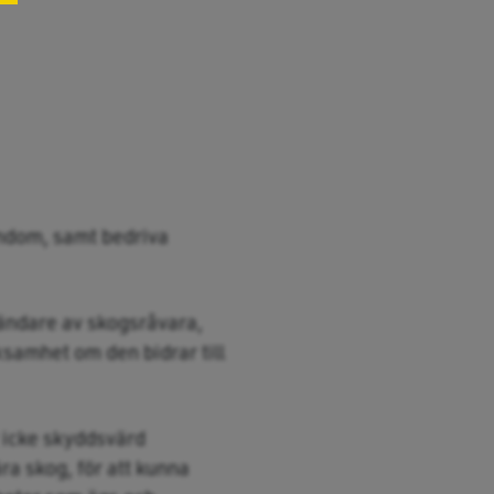
endom, samt bedriva
vändare av skogsråvara,
samhet om den bidrar till
r icke skyddsvärd
ra skog, för att kunna