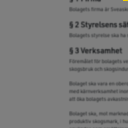
Bolagets firma är Sveasko
§ 2 Styrelsens sä
Bolagets styrelse ska ha 
§ 3 Verksamhet
Föremålet för bolagets ve
skogsbruk och skogsindus
Bolaget ska vara en ober
med kärnverksamhet inom 
att öka bolagets avkastni
Bolaget ska, mot marknads
produktiv skogsmark, i huv