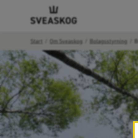
Start
Om Sveaskog
Bolagsstyrning
B