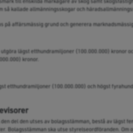
mark till enskilda markägare av skog samt skogsfastig
m så kallade allmänningsskogar och häradsallmännings
s på affärsmässig grund och generera marknadsmässig
 utgöra lägst etthundramiljoner (100.000.000) kronor o
000.000) kronor.
ägst etthundramiljoner (100.000.000) och högst fyrahun
revisorer
ll den del den utses av bolagsstämman, bestå av lägst fe
er. Bolagsstämman ska utse styrelseordföranden. Om o