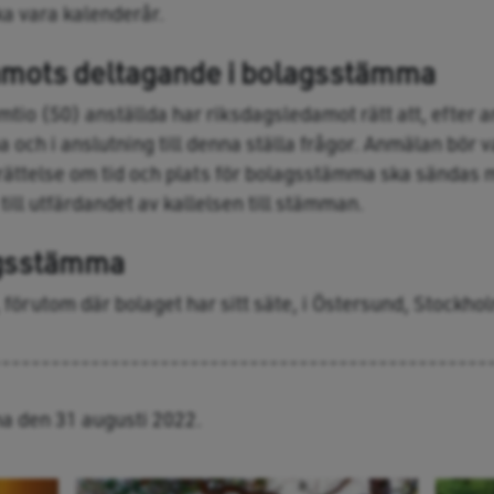
a vara kalenderår.
amots deltagande i bolagsstämma
tio (50) anställda har riksdagsledamot rätt att, efter an
och i anslutning till denna ställa frågor. Anmälan bör v
rättelse om tid och plats för bolagsstämma ska sändas m
 till utfärdandet av kallelsen till stämman.
agsstämma
förutom där bolaget har sitt säte, i Östersund, Stockho
--------------------------------------------------
a den 31 augusti 2022.