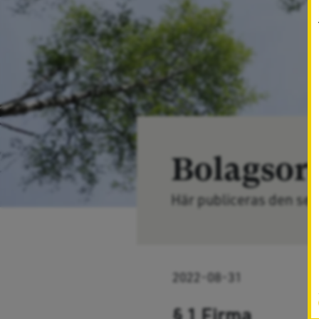
Bolagsor
Här publiceras den se
2022-08-31
§ 1 Firma