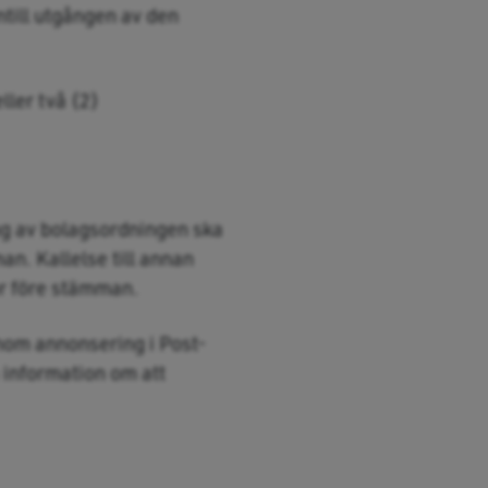
ntill utgången av den
ller två (2)
ing av bolagsordningen ska
an. Kallelse till annan
or före stämman.
enom annonsering i Post-
 information om att