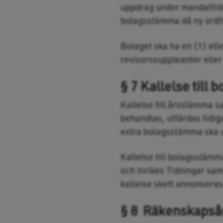
uppdrag under mandattiden
bolagsstämma då ny ordf
Bolaget ska ha en (1) elle
revisorssuppleanter eller 
§ 7 Kallelse till
Kallelse till årsstämma s
behandlas, utfärdas tidig
extra bolagsstämma ska ut
Kallelse till bolagsstämm
och Inrikes Tidningar sam
kallelse skett annonseras
§ 8 Räkenskapså