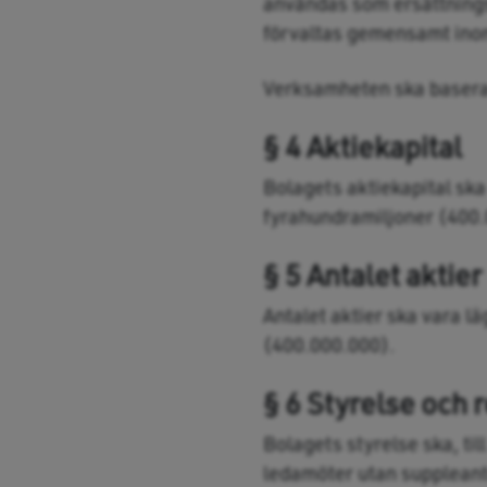
användas som ersättnings
förvaltas gemensamt ino
Verksamheten ska basera
§ 4 Aktiekapital
Bolagets aktiekapital ska
fyrahundramiljoner (400.
§ 5 Antalet aktier
Antalet aktier ska vara l
(400.000.000).
§ 6 Styrelse och 
Bolagets styrelse ska, ti
ledamöter utan suppleant