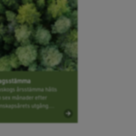
agsstämma
skogs årsstämma hålls
 sex månader efter
nskapsårets utgång....