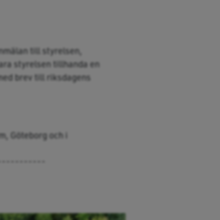
mälan till styrelsen,
ara styrelsen tillhanda en
ed brev till riksdagens
lm, Göteborg och i
-----------