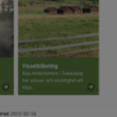
Visselblåsning
Alla medarbetare i Sveaskog
har ansvar och skyldighet att
följa...
erad
2013-02-26