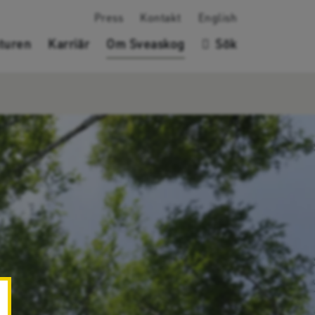
Press
Kontakt
English
turen
Karriär
Om Sveaskog
Sök
✖