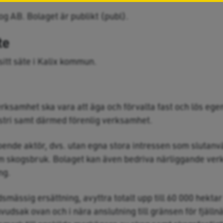
g AB. Bolaget är publikt (publ).
te
sitt säte i Kalix kommun.
rksamhet ska vara att äga och förvalta fast och lös eg
tri samt därmed förenlig verksamhet.
oende aktör, dvs. utan egna stora intressen som slutan
skogsbruk. Bolaget kan även bedriva närliggande verk
ng.
mässig ersättning, avyttra totalt upp till 60 000 hekta
udsak ovan och i nära anslutning till gränsen för fjällnä