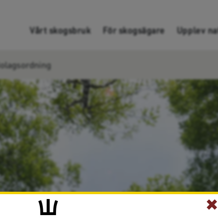
Gå direkt till innehållet
Vårt skogsbruk
För skogsägare
Upplev na
olagsordning