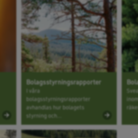
Bolagsstyrningsrapporter
Bol
I våra
Svea
bolagsstyrningsrapporter
inom
avhandlas hur bolagets
räke
styrning och...