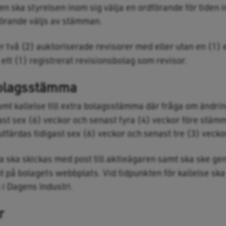
 ska styrelsen inom sig välja en ordförande för tiden i
örande väljs av stämman.
r två (2) auktoriserade revisorer med eller utan en (1) e
ett (1) registrerat revisionsbolag som revisor.
 bolagsstämma
amt kallelse till extra bolagsstämma där fråga om ändr
ast sex (6) veckor och senast fyra (4) veckor före stämm
färdas tidigast sex (6) veckor och senast tre (3) veck
a ska skickas med post till aktieägaren samt ska ske g
t på bolagets webbplats. Vid tidpunkten för kallelse ska
 i Dagens Industri.
r