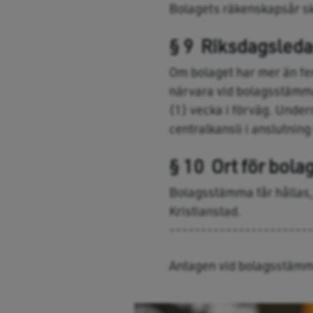
Bolagets räkenskapsår sk
§ 9 Riksdagsled
Om bolaget har mer än fem
närvara vid bolagsstämma 
(1) vecka i förväg. Under
centralkansli i anslutning
§ 10 Ort för bol
Bolagsstämma får hållas, 
Kristianstad.
----------------------
Antagen vid bolagsstämm