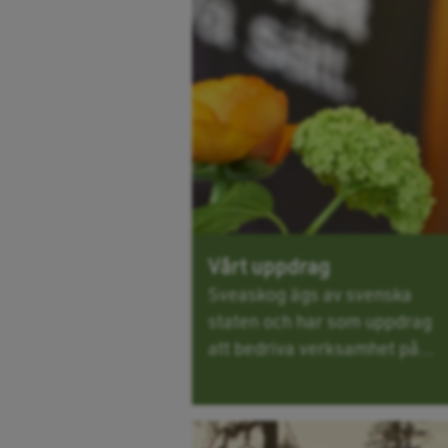
Vårt uppdrag
Sveaskog ägs av svenska
staten och har som uppdrag
att bedriva verksamhet på...