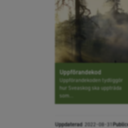
Uppförandekod
Uppförandekoden tydliggör
hur Sveaskog ska uppträda
som...
Uppdaterad
2022-08-31
Public