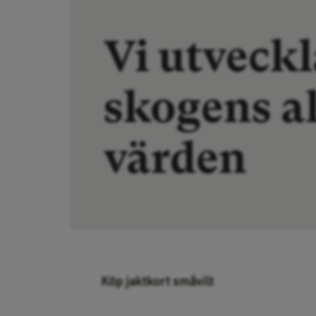
Vi utveckl
skogens al
värden
Köp jaktkort småvilt