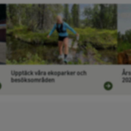
Upptäck våra ekoparker och
Års
besöksområden
20