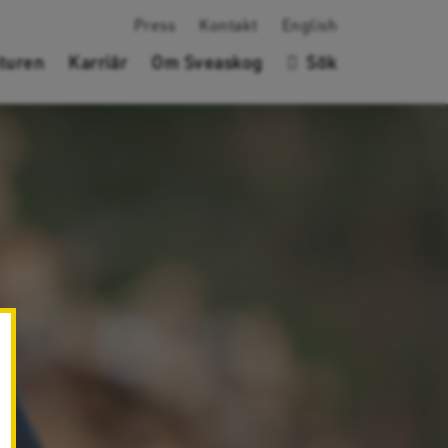
Press
Kontakt
English
turen
Karriär
Om Sveaskog
Sök
✖