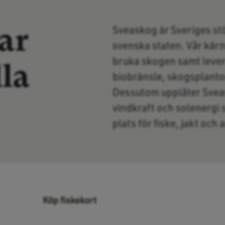
ar
Sveaskog är Sveriges st
svenska staten. Vår kärn
bruka skogen samt lever
la
biobränsle, skogsplantor
Dessutom upplåter Svea
vindkraft och solenergi
plats för fiske, jakt och
Köp fiskekort