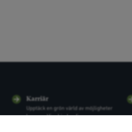
Karriär
Upptäck en grön värld av möjligheter
hos oss. Vi erbjuder di...