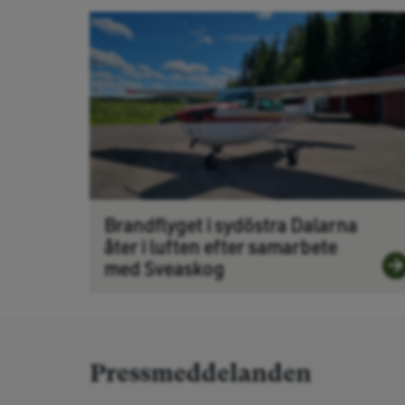
Brandflyget i sydöstra Dalarna
åter i luften efter samarbete
med Sveaskog
Pressmeddelanden