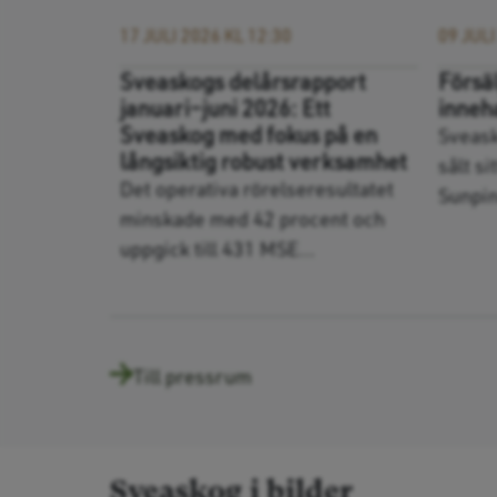
17 JULI 2026 KL 12:30
09 JULI
Sveaskogs delårsrapport
Försä
januari–juni 2026: Ett
inneha
Sveaskog med fokus på en
Sveask
långsiktig robust verksamhet
sålt s
Det operativa rörelseresultatet
Sunpine
minskade med 42 procent och
uppgick till 431 MSE...
Till pressrum
Sveaskog i bilder