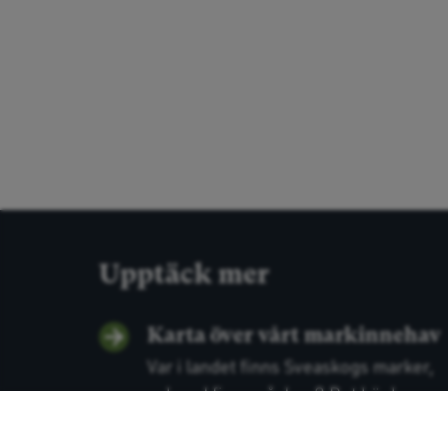
Upptäck mer
Karta över vårt markinnehav
Var i landet finns Sveaskogs marker,
och vad finns på dem? Det här ka...