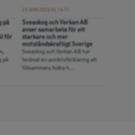
23 JUNI 2026 KL 14:11
g på
Sveaskog och Verkan AB
avser samarbeta för ett
AI för
starkare och mer
motståndskraftigt Sverige
n,
Sveaskog och Verkan AB har
g på
tecknat en avsiktsförklaring att
tillsammans bidra ti...