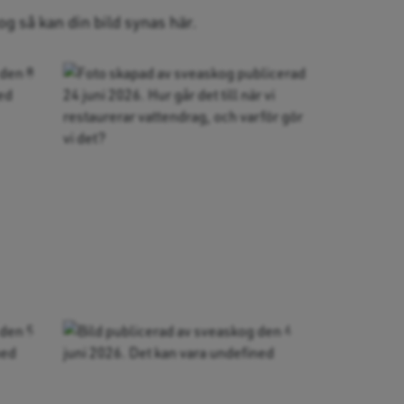
g så kan din bild synas här.