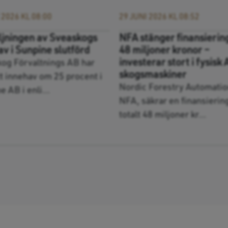
 2026 KL 08:00
29 JUNI 2026 KL 08:52
ljningen av Sveaskogs
NFA stänger finansierin
v i Sunpine slutförd
48 miljoner kronor –
investerar stort i fysisk 
og Förvaltnings AB har
skogsmaskiner
itt innehav om 25 procent i
Nordic Forestry Automatio
 AB i enli...
NFA, säkrar en finansierin
totalt 48 miljoner kr...