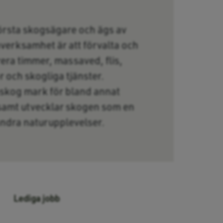
örsta skogsägare och ägs av
verksamhet är att förvalta och
era timmer, massaved, flis,
 och skogliga tjänster.
skog mark för bland annat
 samt utvecklar skogen som en
 andra naturupplevelser.
Lediga jobb