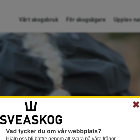
Gå direkt till innehållet
Vårt skogsbruk
För skogsägare
Upplev na
Vad tycker du om vår webbplats?
Hjälp oss bli bättre genom att svara på våra frågor.