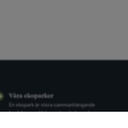
Våra ekoparker
En ekopark är stora sammanhängande
landskap med höga naturvärden och
möjlighet t...