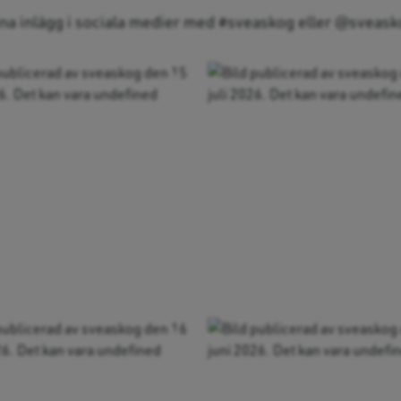
ina inlägg i sociala medier med #sveaskog eller @sveasko