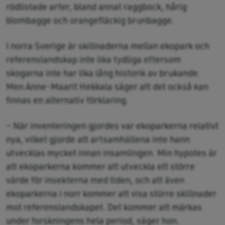
rödlistade arter, bland annat raggbock, hårig
blombagge och orangefläckig brunbagge.
I norra Sverige är skillnaderna mellan ekopark och
referenslandskap inte lika tydliga eftersom
skogarna inte har lika lång historik av brukande.
Men Anne-Maarit Hekkala säger att det också kan
finnas en alternativ förklaring.
– När inventeringen gjordes var ekoparkerna relativt
nya, vilket gjorde att artsamhällena inte hann
utvecklas mycket innan insamlingen. Min hypotes är
att ekoparkerna kommer att utveckla ett större
värde för insekterna med tiden, och att även
ekoparkerna i norr kommer att visa större skillnader
mot referenslandskapet. Det kommer att märkas
under forskningens hela period, säger hon.