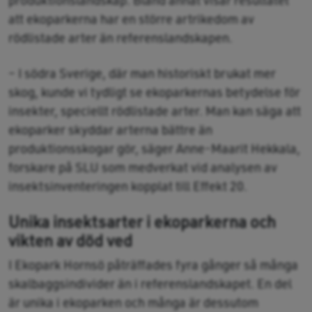
att ekoparkerna har en större artrikedom av
rödlistade arter än referenslandskapen.
– I södra Sverige, där man historiskt brukat mer
skog, kunde vi tydligt se ekoparkernas betydelse för
insekter, speciellt rödlistade arter. Man kan säga att
ekoparker skyddar arterna bättre än
produktionsskogar gör, säger Anne-Maarit Hekkala,
forskare på SLU som medverkat vid analysen av
insektsinventeringen kopplat till Effekt 20.
Unika insektsarter i ekoparkerna och
vikten av död ved
I Ekopark Hornsö påträffades fyra gånger så många
skalbaggsindivider än i referenslandskapet. En del
är unika i ekoparken och många är dessutom