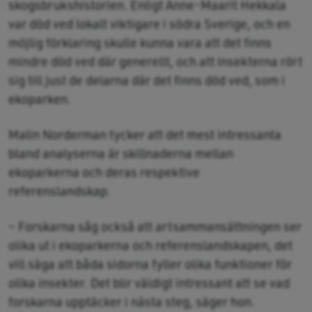
skogsbrukshistorien. Enligt Anne-Maarit Hekkala
var död ved lokalt viktigare i södra Sverige, och en
möjlig förklaring skulle kunna vara att det finns
mindre död ved där generellt, och att insekterna rört
sig till just de delarna där det finns död ved, som i
ekoparken.
Malin Norderman tycker att det mest intressanta
bland analyserna är skillnaderna mellan
ekoparkerna och deras respektive
referenslandskap.
– Forskarna såg också att artsammansättningen ser
olika ut i ekoparkerna och referenslandskapen, det
vill säga att båda sidorna fyller olika funktioner för
olika insekter. Det blir väldigt intressant att se vad
forskarna upptäcker i nästa steg, säger hon.