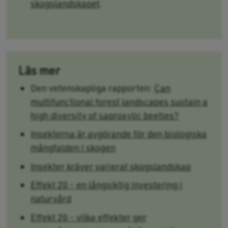
skogslandskapet
.
Läs mer
Den vetenskapliga rapporten:
Can
multifunctional forest landscapes sustain a
high diversity of saproxylic beetles?
Insekterna är avgörande för den biologiska
mångfalden i skogen
Insekter kräver varierat skogslandskap
Effekt 20 - en långsiktig investering i
naturvård
Effekt 20 - vilka effekter ger