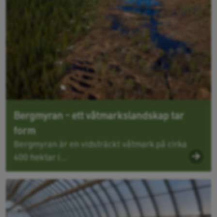
Bergmyran - ett våtmarkslandskap tar
form
Bergmyran är en vidsträckt våtmark på cirka
400 hektar i...