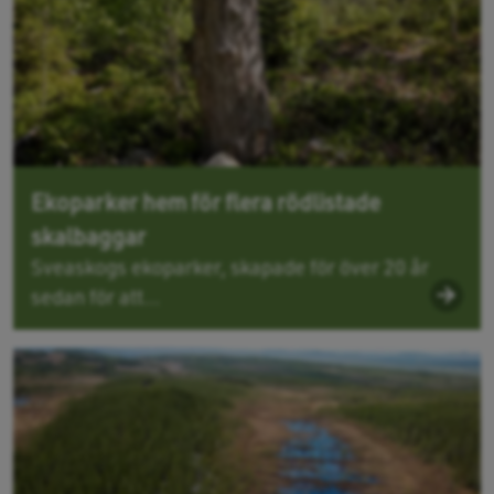
Ekoparker hem för flera rödlistade
skalbaggar
Sveaskogs ekoparker, skapade för över 20 år
sedan för att...