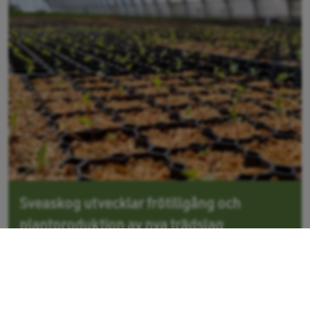
Sveaskog utvecklar frötillgång och
plantproduktion av nya trädslag
Med ett förändrat klimat ändras skogens...