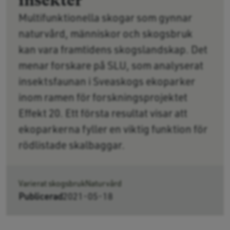
insekter
Multifunktionella skogar som gynnar
naturvård, människor och skogsbruk
kan vara framtidens skogslandskap. Det
menar forskare på SLU, som analyserat
insektsfaunan i Sveaskogs ekoparker
inom ramen för forskningsprojektet
Effekt 20. Ett första resultat visar att
ekoparkerna fyller en viktig funktion för
rödlistade skalbaggar.
Varierat skogsbruk
Naturvård
Publicerad
2021-05-18