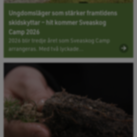
Ungdomsläger som stärker framtidens
skidskyttar – hit kommer Sveaskog
Camp 2026
2026 blir tredje året som Sveaskog Camp
arrangeras. Med två lyckade...