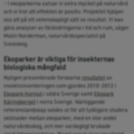
– I ekoparkerna satsar vi extra mycket på naturvård
och vi tror att effekten är positiv. Projektet hjälper
oss att på ett vetenskapligt sätt se resultat. Vi kan
göra analyser av förändringarna i tid och rum, säger
Malin Norderman, naturvårdsspecialist på
Sveaskog.
Ekoparker är viktiga för insekternas
biologiska mångfald
Nyligen presenterade forskarna
resultatet
av
insektsinventeringen som gjordes 2010-2012 i
Ekopark Hornsö
i södra Sverige samt
Ekopark
Käringberget
i norra Sverige. Närliggande
referenslandskap valdes ut för att tydligare studera
skillnader mellan ekoparker, med en stor andel
naturvårdsskog, och mer vardagligt brukade
produktionslandskap. Bland annat visar resultatet