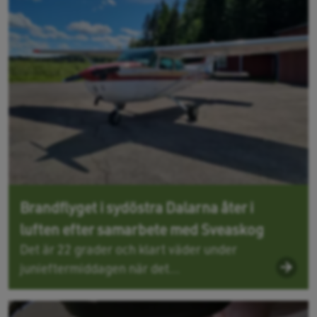
Brandflyget i sydöstra Dalarna åter i
luften efter samarbete med Sveaskog
Det är 22 grader och klart väder under
junieftermiddagen när det...