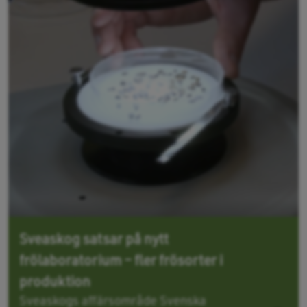
Sveaskog satsar på nytt
frölaboratorium – fler frösorter i
produktion
Sveaskogs affärsområde Svenska