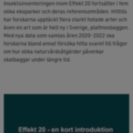
Insektsinventeringen inom Effekt 20 fortsätter i fem
olika ekoparker och deras referensområden. Hittills
har forskarna upptäckt flera starkt hotade arter och
även en art som är helt ny i Sverige, plattnosbaggen.
Med nya data som samlas åren 2020-2022 ska
forskarna bland annat försöka hitta svaret till frågor
om hur olika naturvårdsåtgärder påverkar
skalbaggar under längre tid.