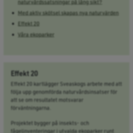
naturvårdssatsningar på lång sikt?
Med aktiv skötsel skapas nya naturvärden
Effekt 20
Våra ekoparker
Effekt 20
Effekt 20 kartlägger Sveaskogs arbete med att
följa upp genomförda naturvårdsinsatser för
att se om resultatet motsvarar
förväntningarna.
Projektet bygger på insekts- och
fågelinventeringar i utvalda ekoparker runt