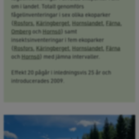
om i landet. Totalt genomförs
fågelinventeringar i sex olika ekoparker
(
Rosfors
,
Käringberget
,
Hornslandet
,
Färna
,
Omberg
och
Hornsö
) samt
insektsinventeringar i fem ekoparker
(
Rosfors
,
Käringberget
,
Hornslandet
,
Färna
och
Hornsö
) med jämna intervaller.
Effekt 20 pågår i inledningsvis 25 år och
introducerades 2009.