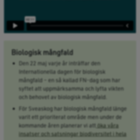
Biologisk mångfald
Den 22 maj varje år inträffar den
Internationella dagen för biologisk
mångfald – en så kallad FN-dag som har
syftet att uppmärksamma och lyfta vikten
och behovet av biologisk mångfald.
För Sveaskog har biologisk mångfald länge
varit ett prioriterat område men under de
kommande åren planerar vi att
öka våra
insatser och satsningar biodiversitet i hela