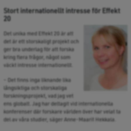
Stort internationellt intresse för Effekt
20
Det unika med Effekt 20 är att
det är ett storskaligt projekt och
ger bra underlag för att forska
kring flera frågor, något som
väckt intresse internationellt.
– Det finns inga liknande lika
långsiktiga och storskaliga
forskningsprojekt, vad jag vet
ens globalt. Jag har deltagit vid internationella
konferenser där forskare världen över har velat ta
del av våra studier, säger Anne-Maarit Hekkala.