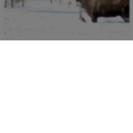
Sveaskog och Holmen går samman
med ansökan om skyddsjakt
Sverige har en av världens största
älgstammar. Sveaskog, Holmen och SCA
har...