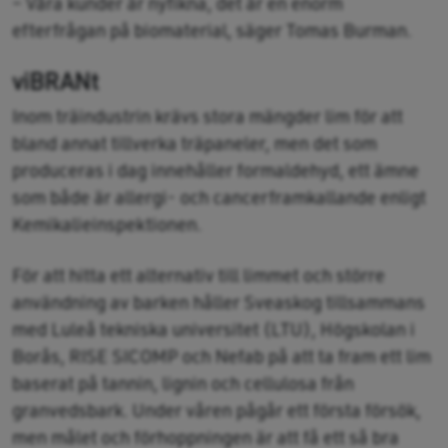
– Våra kunder är nyfikna, det är en enorm
efterfrågan på biomaterial, säger Tomas Burman.
viBRANt
Inom träindustrin krävs stora mängder lim för att
bland annat tillverka träpaneler, men det som
produceras i dag innehåller formaldehyd, ett ämne
som både är allergi- och cancerframkallande enligt
Kemikalieinspektionen.
För att hitta ett alternativ till limmet och större
användning av barken håller Sveaskog tillsammans
med Luleå tekniska universitet (LTU), Högskolan i
Borås, RISE SICOMP och Nefab på att ta fram ett lim
baserat på tannin, lignin och cellulosa från
granvedsbark. Under våren pågår ett första försök,
men målet och förhoppningen är att få ett så bra