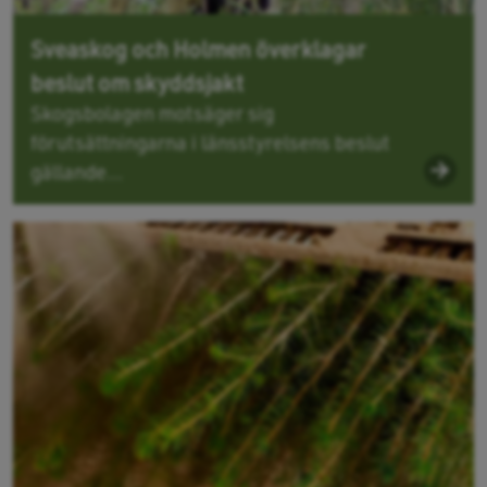
Sveaskog och Holmen överklagar
beslut om skyddsjakt
Skogsbolagen motsäger sig
förutsättningarna i länsstyrelsens beslut
gällande...