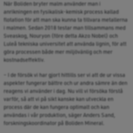
När Boliden bryter malm använder man i
anrikningen en fysikalisk-kemisk process kallad
flotation för att man ska kunna ta tillvara metallerna
i malmen. Sedan 2018 testar man tillsammans med
Sveaskog, Nouryon (före detta Akzo Nobel) och
Luleå tekniska universitet att använda lignin, för att
göra processen både mer miljövänlig och mer
kostnadseffektiv.
– I de försök vi har gjort hittills ser vi att de ur vissa
aspekter fungerar bättre och ur andra sämre än den
reagens vi använder i dag. Nu vill vi försöka förstå
varför, så att vi på sikt kanske kan utveckla en
process där de kan fungera optimalt och kan
användas i vår produktion, säger Anders Sand,
forskningskoordinator på Boliden Mineral.