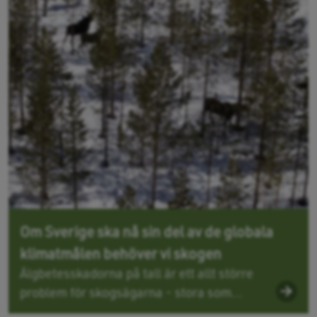
Om Sverige ska nå sin del av de globala
klimatmålen behöver vi skogen
Älgbetesskadorna på tall är ett allt större
problem för skogsägarna - stora som...