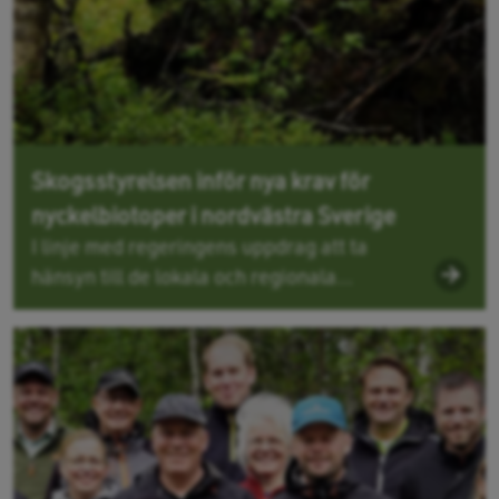
Skogsstyrelsen inför nya krav för
nyckelbiotoper i nordvästra Sverige
I linje med regeringens uppdrag att ta
hänsyn till de lokala och regionala...