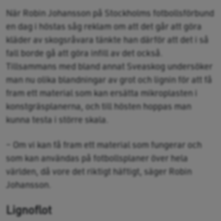
När Robin Johansson på Stockholms fotbollsförbund
en dag i höstas såg reklam om att det går att göra
kläder av skogsråvara tänkte han därför att det i så
fall borde gå att göra infill av det också.
Tillsammans med bland annat Sveaskog undersöker
man nu olika blandningar av grot och lignin för att få
fram ett material som kan ersätta mikroplasten i
konstgräsplanerna, och till hösten hoppas man
kunna testa i större skala.
– Om vi kan få fram ett material som fungerar och
som kan användas på fotbollsplaner över hela
världen, då vore det riktigt häftigt, säger Robin
Johansson.
Lignoflot