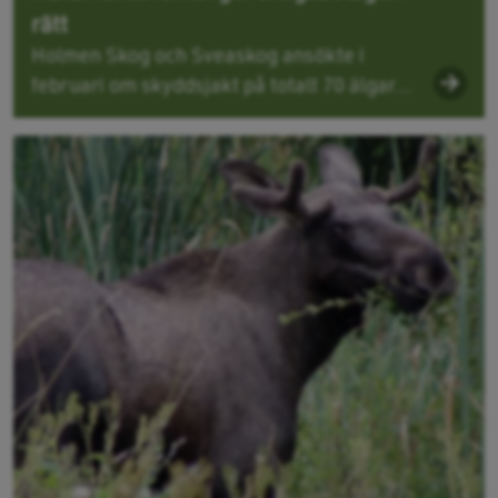
rätt
Holmen Skog och Sveaskog ansökte i
februari om skyddsjakt på totalt 70 älgar...