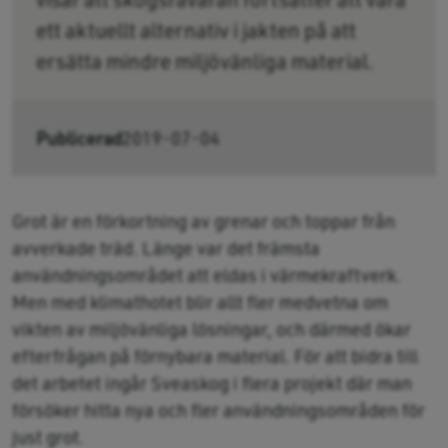
ett aktuellt alternativ i jakten på att
ersätta mindre miljövänliga material.
Publicerad
2019-07-04
Grot är en förkortning av grenar och toppar från
avverkade träd. Länge var det främsta
användningsområdet att eldas i värmekraftverk.
Men med klimathotet blir allt fler medvetna om
vikten av miljövänliga lösningar, och därmed ökar
efterfrågan på förnybara material. För att bidra till
det arbetet ingår Sveaskog i flera projekt där man
försöker hitta nya och fler användningsområden för
just grot.