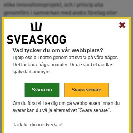
olika innovationsprojekt, och i princip alla
genomförs i samverkan med andra företag eller
organisationer. Ett gott exempel är 3D-printning av
✖
biokompositer med BLB Industries.
– När vi samarbetar med andra får vi tillgång till fler
Vad tycker du om vår webbplats?
resurser i form av laboratorier, pilotutrustning och
Hjälp oss bli bättre genom att svara på våra frågor.
specialistkompetens, något som gör det möjligt för
Det tar bara några minuter. Dina svar behandlas
oss att genomföra projekt där vi inte själva har alla
självklart anonymt.
resurser som behövs, säger Ann-Britt Edfast.
3D-printning av biokompositer
Euro-pallar har varit det främsta sättet för företag
Om du först vill se dig om på webbplatsen innan du
att skicka varor, men för att skicka udda varor som
svarar kan du välja alternativet "Svara senare".
exempelvis en flygplansmotor behövs det
specialemballage. Tidigare har det fått byggas för
Tack för din medverkan!