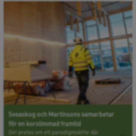
Sveaskog och Martinsons samarbetar
för en korslimmad framtid
Det pratas om ett paradigmskifte där