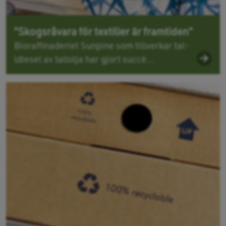
”Skogsråvara för textilier är framtiden”
Bioraffinaderiet Sunpine som tillverkar tal­
ldiesel av tallolja har gjort succé...