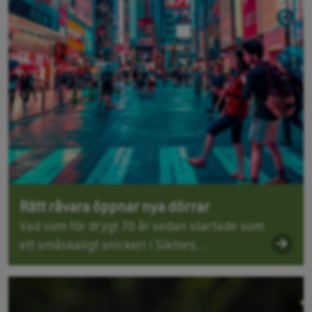
Rätt råvara öppnar nya dörrar
Vad som för drygt 70 år sedan startade som
ett småskaligt snickeri i Sikfors...