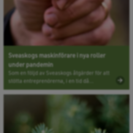
Sveaskogs maskinförare i nya roller
under pandemin
Som en följd av Sveaskogs åtgärder för att
stötta entreprenörerna, i en tid då...