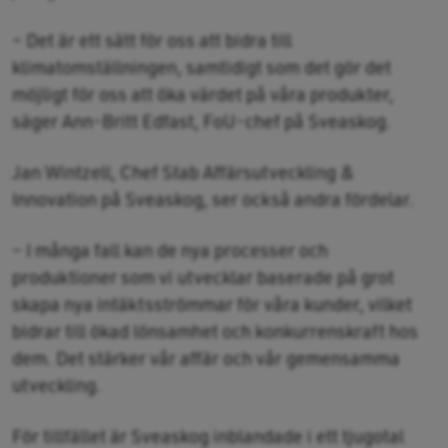
– Det är ett sätt för oss att bidra till
klimatomställningen, samtidigt som det gör det
möjligt för oss att öka värdet på våra produkter,
säger Ann-Britt Edfast, FoU-chef på Sveaskog.
Jan Wintzell, Chef Stab Affärsutveckling &
Innovation på Sveaskog, ser också andra fördelar.
– I många fall kan de nya processer och
produktioner som vi utvecklar baserade på grot
skapa nya intäktsströmmar för våra kunder, vilket
bidrar till ökad lönsamhet och konkurrenskraft hos
dem. Det stärker vår affär och vår gemensamma
utveckling.
För tillfället är Sveaskog inblandade i ett tjugotal