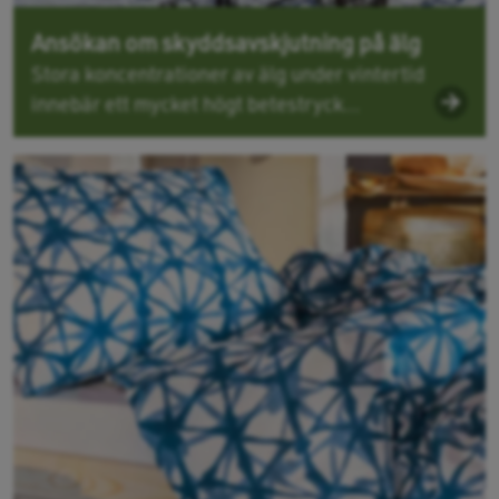
Ansökan om skyddsavskjutning på älg
Stora koncentrationer av älg under vintertid
innebär ett mycket högt betestryck...