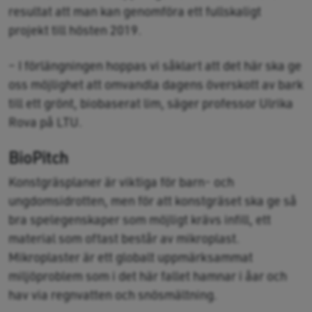
resultat att man kan genomföra ett fullskaligt
projekt till hösten 2019.
– I förlängningen hoppas vi såklart att det här ska ge
oss möjlighet att omvandla dagens överskott av bark
till ett grönt, biobaserat lim, säger professor Ulrika
Rova på LTU.
BioPitch
Konstgräsplaner är viktiga för barn- och
ungdomsidrotten, men för att konstgräset ska ge så
bra spelegenskaper som möjligt krävs infill, ett
material som oftast består av mikroplast.
Mikroplaster är ett globalt uppmärksammat
miljöproblem som i det här fallet hamnar i åar och
hav via regnvatten och snösmältning.