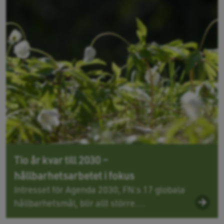
Tio år kvar till 2030 –
hållbarhetsarbetet i fokus
Intresset för Agenda 2030, FN:s 17 globala
hållbarhetsmål, blir allt större....