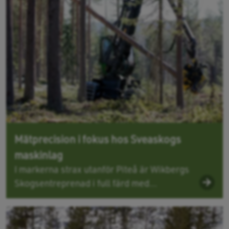
Mätprecision i fokus hos Sveaskogs
maskinlag
I markerna strax utanför Piteå är Wikbergs
Skogsentreprenad i full färd med...