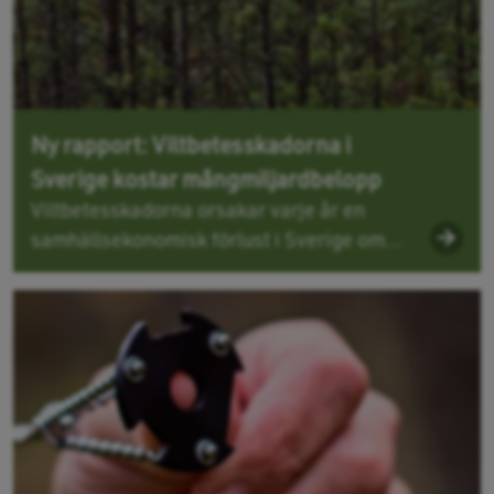
Ny rapport: Viltbetesskadorna i
Sverige kostar mångmiljardbelopp
Viltbetesskadorna orsakar varje år en
samhällsekonomisk förlust i Sverige om...