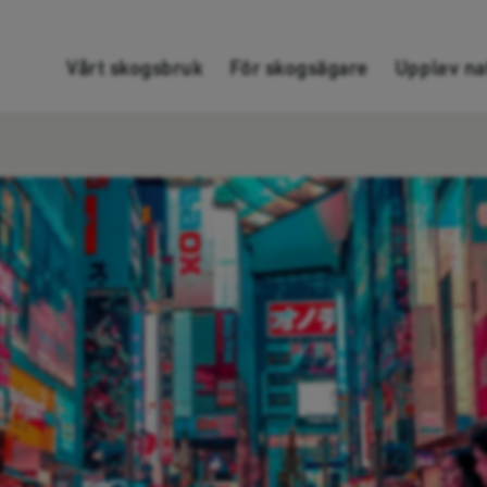
Gå direkt till innehållet
Vårt skogsbruk
För skogsägare
Upplev na