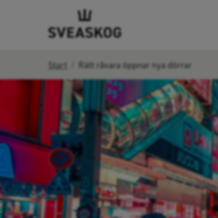
Start
Rätt råvara öppnar nya dörrar