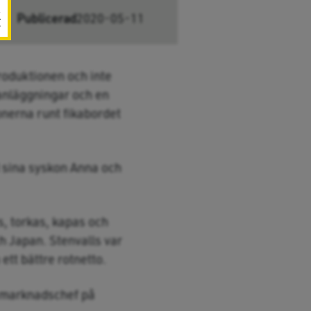
Publicerad
2020-05-11
r
 produktionen och inte
 anläggningar och en
onerna runt fikabordet
d sina syskon Anna och
s, torkas, kapas och
h Japan. Stenvalls var
ett bättre rotnetto.
, marknadschef på