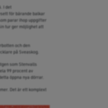
. I det
sett för bärande balkar
som parar ihop uppgifter
in tur ger möjlighet att
orrbotten och den
ecklare på Sveaskog.
öntgen som Stenvalls
hela 99 procent av
detta öppna nya dörrar.
mer. Det är ett komplext