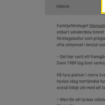
Utblick
Familjeföretaget
Stenvall
enbart sönderdela timret 
företagskultur som prägla
ofta utmynnat i beslut som
– Det har varit ett framg
Sven 1989 tog över verksa
På fyra platser i norra S
hyvlas idag norrländsk fu
också tidigt ute med att t
– Men för att lyckas mås