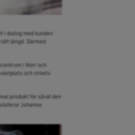
ch i dialog med kunden
i rätt längd. Därmed
äcentrum i Norr och
växtplats och virkets
imal produkt för såväl den
nstaterar Johanna