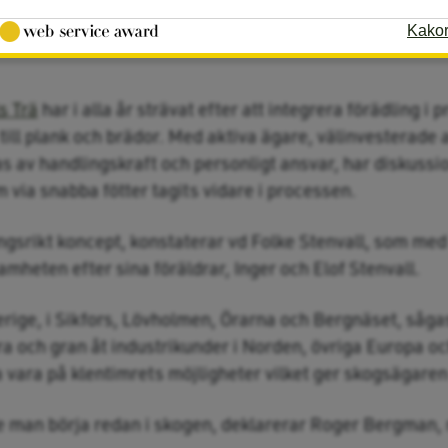
Kako
s Trä
har i alla år strävat efter att integrera förädling i
till plank och brädor. Med aktiva ägare, välinvesterade
s av handlingskraft och personligt ansvar, har diskussi
 via snabba fötter tagits vidare i processen.
ångsrikt koncept, konstaterar vd Folke Stenvall, som me
mheten efter sina föräldrar, Inger och Elof Stenvall.
verige, i Sikfors, Lövholmen, Örarna och Bergnäset, såga
ra och gran åt industrikunder i Norden, övriga Europa oc
a vara på klentimrets möjligheter vilket ger skogsägaren 
te man börja redan i skogen, deklarerar Roger Bergman