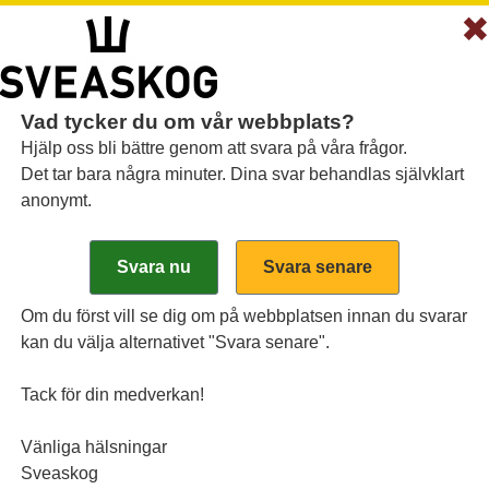
Vad tycker du om vår webbplats?
Hjälp oss bli bättre genom att svara på våra frågor.
Det tar bara några minuter. Dina svar behandlas självklart
anonymt.
ra öppnar nya dörrar
 sedan startade som ett småskaligt snickeri i Sik
Om du först vill se dig om på webbplatsen innan du svarar
n betydande leverantör för den japanska virkesm
kan du välja alternativet "Svara senare".
dlas av Stenvalls Trä till lamina för jordbävnings­
Tack för din medverkan!
Vänliga hälsningar
Sveaskog