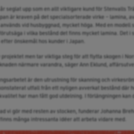
r seglat upp som en allt viktigare kund för Stenvalls Trä
n är kraven på det specialsorterade virke – lamina, av
m används vid husbyggnad, mycket höga. Med en modell 
örutsäga i vilka bestånd det finns mycket lamina. Det i s
efter önskemål hos kunder i Japan.
av projektet men tar viktiga steg för att flytta skogen i N
rknaden närmare varandra, säger Ann Eklund, affärsutv
klingsarbetet är den utrustning för skanning och virkesr
konstaterat utfall från ett nyligen avverkat bestånd där 
valitet har man fått god utdelning. I förlängningen kan 
vad vi gör med resten av stocken, funderar Johanna Breh
 finns många intressanta idéer att arbeta vidare med.