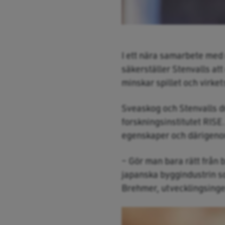
I ett nära samarbete med 
säkerställer Stenvalls att
minskar spillet och virket
Sveaskog och Stenvalls d
forskningsinstitutet RISE
egenskaper och därigeno
– Gör man bara rätt från 
japanska byggindustrin s
Brehmer, utvecklingsingen