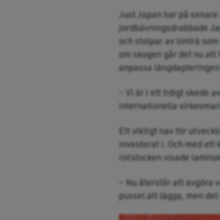
Just Japan har på senare å
jordbävningsdrabbade Japa
och stolpar av limträ so
om skogen går det nu att f
anpassa längdapteringen 
– Vi är i ett tidigt skede 
internationella virkesma
Ett viktigt nav för utvec
investerat i. Och med ett 
rotstocken visade laminak
– Nu återstår att avgöra 
pussel att lägga, men det