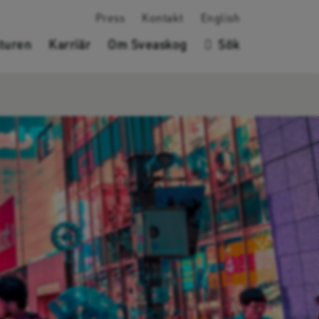
Press
Kontakt
English
turen
Karriär
Om Sveaskog
Sök