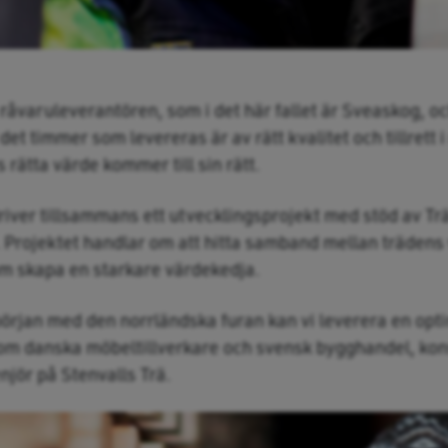
råvaruleverantören, som i det här fallet är Sveaskog, o
 det timmer som levereras är av rätt kvalitet och tillrett 
s rätta värde kommer till sin rätt.
river tillsammans ett utvecklingsprojekt med stöd av Tr
. Projektet handlar om att hitta samband mellan trädens 
m skapa en starkare värdekedja.
början med den norrländska furan kan vi leverera en opt
om danska möbeltillverkare och svensk bygghandel, ko
jör på Stenvalls Trä.