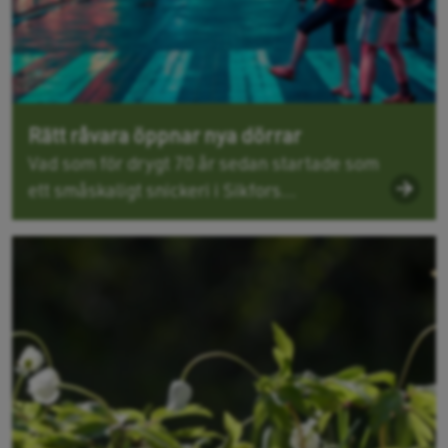
Rätt råvara öppnar nya dörrar
Vad som för drygt 70 år sedan startade som
ett småskaligt snickeri i Sikfors...