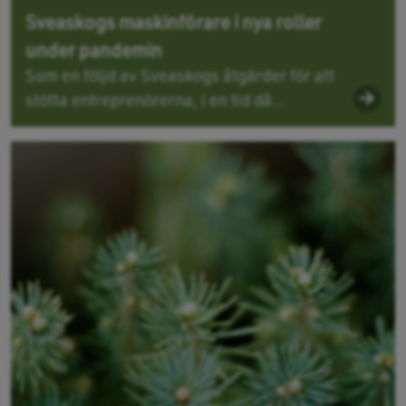
Sveaskogs maskinförare i nya roller
under pandemin
Som en följd av Sveaskogs åtgärder för att
stötta entreprenörerna, i en tid då...