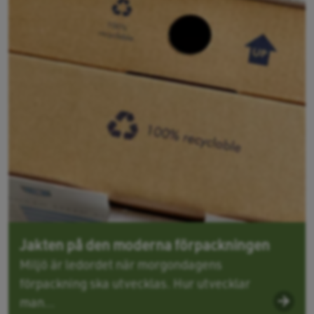
Jakten på den moderna förpackningen
Miljö är ledordet när morgondagens
förpackning ska utvecklas. Hur utvecklar
man...