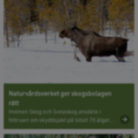
Naturvårdsverket ger skogsbolagen
rätt
Holmen Skog och Sveaskog ansökte i
februari om skyddsjakt på totalt 70 älgar...