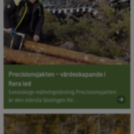
Precisionsjakten – värdeskapande i
flera led
Sveaskogs mätningstävling Precisionsjakten
är den största tävlingen för...