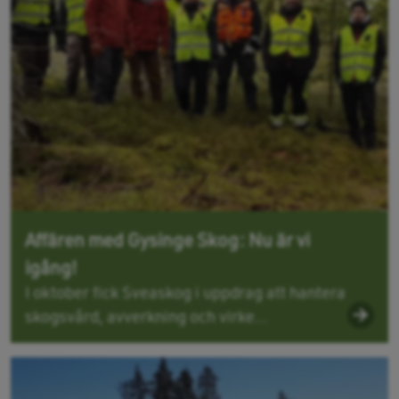
Affären med Gysinge Skog: Nu är vi
igång!
I oktober fick Sveaskog i uppdrag att hantera
skogsvård, avverkning och virke...