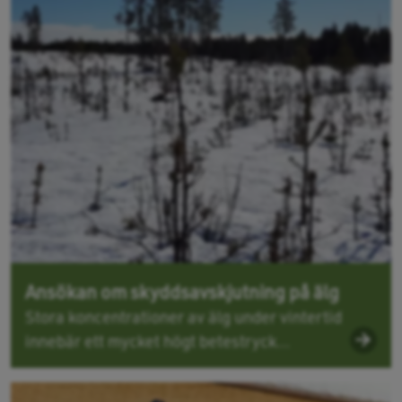
Ansökan om skyddsavskjutning på älg
Stora koncentrationer av älg under vintertid
innebär ett mycket högt betestryck...