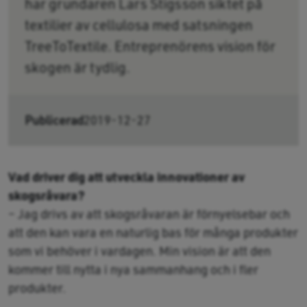
har grundaren Lars Stigsson siktet på
textilier av cellulosa med satsningen
TreeToTextile. Entreprenörens vision för
skogen är tydlig.
Publicerad
2019-12-27
Vad driver dig att utveckla innovationer av
skogsråvara?
– Jag drivs av att skogsråvaran är förnyelsebar och
att den kan vara en naturlig bas för många produkter
som vi behöver i vardagen. Min vision är att den
kommer till nytta i nya sammanhang och i fler
produkter.