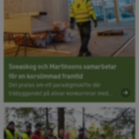
Sveaskog och Martinsons samarbetar
för en korslimmad framtid
Det pratas om ett paradigmskifte där
träbyggandet på allvar konkurrerar med...