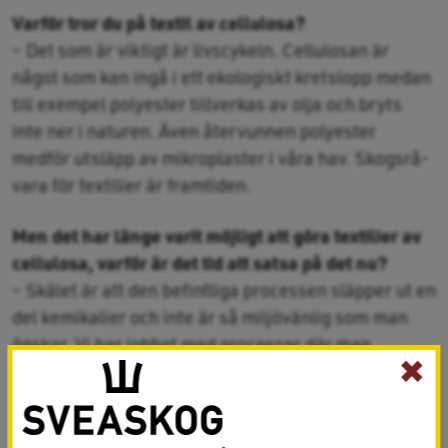
Varför tror du på textil av cellulosa?
– Det som är viktigt är livscykeln. Cellulosan är
något som kan ingå i ett ekologiskt kretslopp medan
till exempel polyester tillverkas av olja och bryts
inte ner i naturen. Även återvunnen polyester
medför utsläpp av mikroplaster i våra hav. Skogsrå­
vara för textilier är framtiden.
Men det har länge varit möjligt att göra textilier av
cellulosa, varför är det tid att satsa på det nu?
– Skälet är att den befintliga processen släpper ut en
del kemikalier och inte är så miljövänlig som man
önskar. Vi har jobbat med processer där man
✖
återvinner spinningskemikalierna, så att den blir
mer miljöanpassad och kostnadseffektiv. Sen måste
man vara medveten om att det alltid är en utmaning