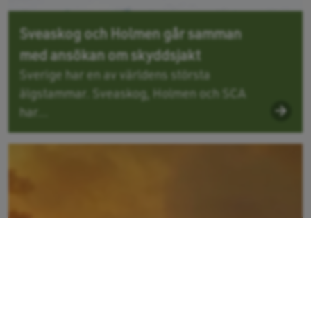
Sveaskog och Holmen går samman
med ansökan om skyddsjakt
Sverige har en av världens största
älgstammar. Sveaskog, Holmen och SCA
har...