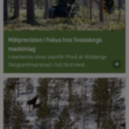
Mätprecision i fokus hos Sveaskogs
maskinlag
I markerna strax utanför Piteå är Wikbergs
Skogsentreprenad i full färd med...