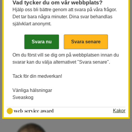
att ersätta etablerade processer och lansera nya.
Vad tycker du om vår webbplats?
Hjälp oss bli bättre genom att svara på våra frågor.
Vad är nästa steg för Tree to textile?
Det tar bara några minuter. Dina svar behandlas
– Vi jobbar med att finslipa och skala upp vår
självklart anonymt.
process från labbskala till industriskala och vi
planerar nu för att bygga en
demonstrationsanläggning under det närmsta året.
Tree to textile har starka ägare både tidigt och sent i
Om du först vill se dig om på webbplatsen innan du
svarar kan du välja alternativet "Svara senare".
värdekedjan. Stora Enso med lång och bred
erfarenhet av industrialisering av
Tack för din medverkan!
cellulosaprocesser och H&M och Ikea som båda
representerar mycket viktiga kundgrupper för en ny
Vänliga hälsningar
mera cirkulär textilfiber­produkt.
Sveaskog
Kakor