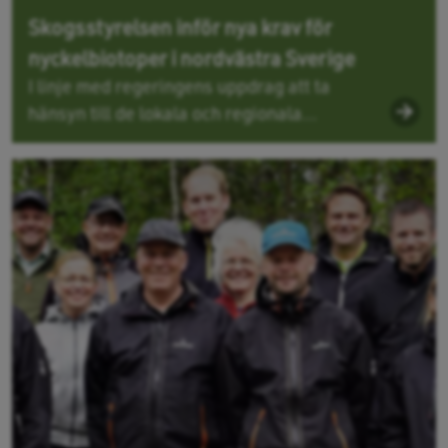
Skogsstyrelsen inför nya krav för
nyckelbiotoper i nordvästra Sverige
I linje med regeringens uppdrag att ta
hänsyn till de lokala och regionala...