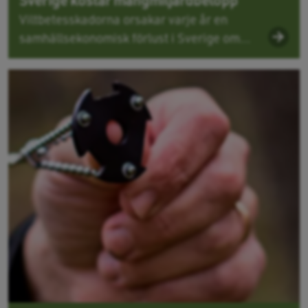
Viltbetesskadorna orsakar varje år en
samhällsekonomisk förlust i Sverige om...