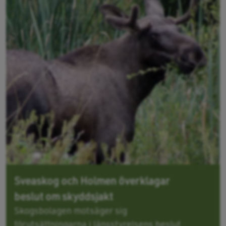
Sveaskog och Holmen överklagar
beslut om skyddsjakt
Skogsbolagen motsäger sig
förutsättningarna i länsstyrelsens beslut