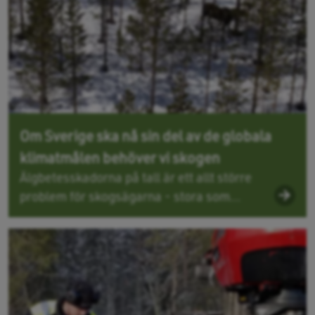
Om Sverige ska nå sin del av de globala
klimatmålen behöver vi skogen
Älgbetesskadorna på tall är ett allt större
problem för skogsägarna - stora som...