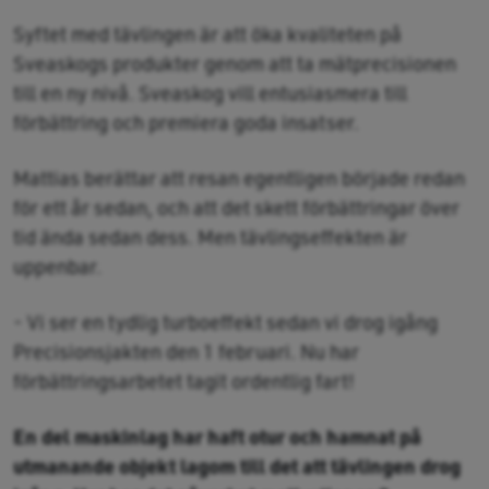
Syftet med tävlingen är att öka kvaliteten på
Sveaskogs produkter genom att ta mätprecisionen
till en ny nivå. Sveaskog vill entusiasmera till
förbättring och premiera goda insatser.
Mattias berättar att resan egentligen började redan
för ett år sedan, och att det skett förbättringar över
tid ända sedan dess. Men tävlingseffekten är
uppenbar.
- Vi ser en tydlig turboeffekt sedan vi drog igång
Precisionsjakten den 1 februari. Nu har
förbättringsarbetet tagit ordentlig fart!
En del maskinlag har haft otur och hamnat på
utmanande objekt lagom till det att tävlingen drog