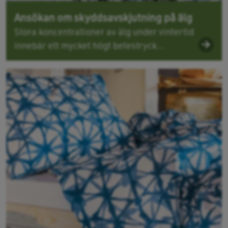
Ansökan om skyddsavskjutning på älg
Stora koncentrationer av älg under vintertid
innebär ett mycket högt betestryck...