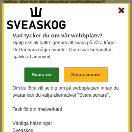
igång. Hur har det påverkat motivationen?
✖
- Det är klart att förutsättningarna varierar, men
glädjande nog ser vi att viljan att visa på goda
resultat håller igång kvalitetsarbetet även då vi kör
på svåra objekt där terrängen är utmanande,
Vad tycker du om vår webbplats?
exempelvis stormområdet i Uppland, säger Mattias
Hjälp oss bli bättre genom att svara på våra frågor.
och tillägger:
Det tar bara några minuter. Dina svar behandlas
självklart anonymt.
- Värt att nämna i sammanhanget är att bra mätning
och kvalitet på de produkter vi tillverkar inte bara är
en fråga som är prioriterad för våra stora
slutavverkare. I mellantid var det en gallringsmaskin
Om du först vill se dig om på webbplatsen innan du
svarar kan du välja alternativet "Svara senare".
som hade de bästa resultaten i Karlskoga.
Tack för din medverkan!
Vänliga hälsningar
Sveaskog