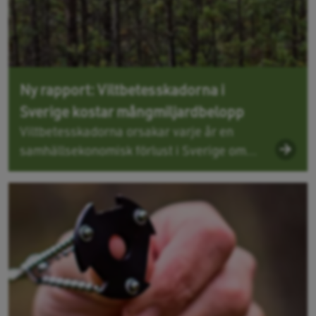
Ny rapport: Viltbetesskadorna i
Sverige kostar mångmiljardbelopp
Viltbetesskadorna orsakar varje år en
samhällsekonomisk förlust i Sverige om...