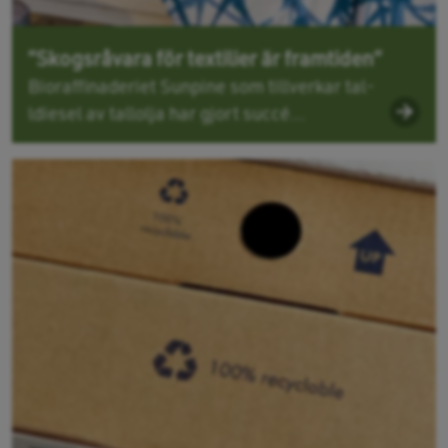
”Skogsråvara för textilier är framtiden”
Bioraffinaderiet Sunpine som tillverkar tal­
ldiesel av tallolja har gjort succé...