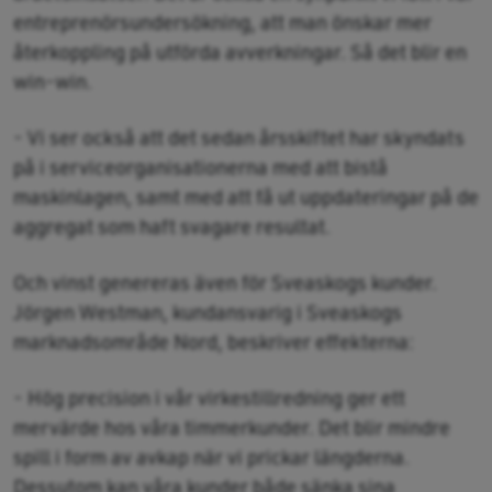
entreprenörsundersökning, att man önskar mer
återkoppling på utförda avverkningar. Så det blir en
win-win.
- Vi ser också att det sedan årsskiftet har skyndats
på i serviceorganisationerna med att bistå
maskinlagen, samt med att få ut uppdateringar på de
aggregat som haft svagare resultat.
Och vinst genereras även för Sveaskogs kunder.
Jörgen Westman, kundansvarig i Sveaskogs
marknadsområde Nord, beskriver effekterna:
- Hög precision i vår virkestillredning ger ett
mervärde hos våra timmerkunder. Det blir mindre
spill i form av avkap när vi prickar längderna.
Dessutom kan våra kunder både sänka sina