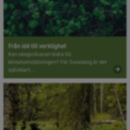
Från idé till verklighet
Kan skogsråvaran bidra till
klimatomställningen? För Sveaskog är det
självklart...