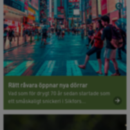
Rätt råvara öppnar nya dörrar
Vad som för drygt 70 år sedan startade som
ett småskaligt snickeri i Sikfors...