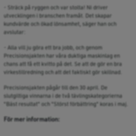
- Sträck på ryggen och var stolta! Ni driver
utvecklingen i branschen framåt. Det skapar
kundvärde och ökad lönsamhet, säger han och
avslutar:
- Alla vill ju göra ett bra jobb, och genom
Precisionsjakten har våra duktiga maskinlag en
chans att få ett kvitto på det. Se att de gör en bra
virkestillredning och att det faktiskt gör skillnad.
Precisionsjakten pågår till den 30 april. De
slutgiltiga vinnarna i de två tävlingskategorierna
"Bäst resultat" och "Störst förbättring" koras i maj.
För mer information: