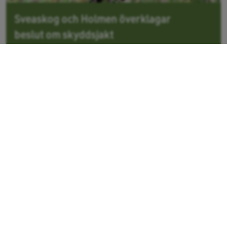
Sveaskog och Holmen överklagar
beslut om skyddsjakt
Skogsbolagen motsäger sig
förutsättningarna i länsstyrelsens beslut
gällande...