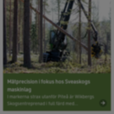
Mätprecision i fokus hos Sveaskogs
maskinlag
I markerna strax utanför Piteå är Wikbergs
Skogsentreprenad i full färd med...