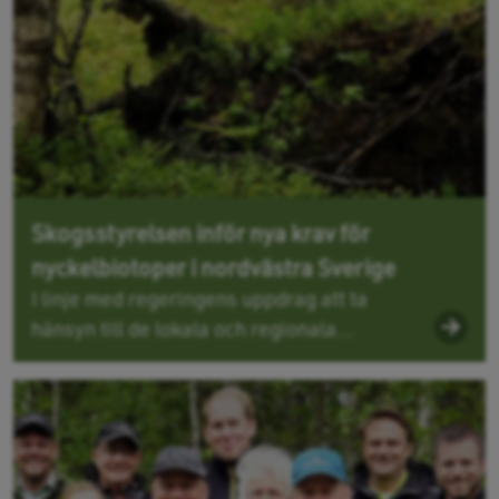
Skogsstyrelsen inför nya krav för
nyckelbiotoper i nordvästra Sverige
I linje med regeringens uppdrag att ta
hänsyn till de lokala och regionala...