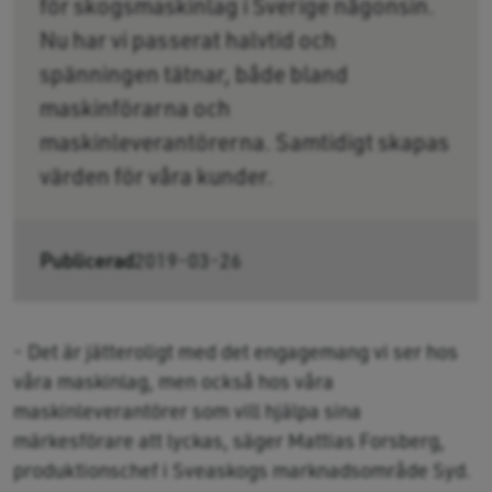
för skogsmaskinlag i Sverige någonsin.
Nu har vi passerat halvtid och
spänningen tätnar, både bland
maskinförarna och
maskinleverantörerna. Samtidigt skapas
värden för våra kunder.
Publicerad
2019-03-26
- Det är jätteroligt med det engagemang vi ser hos
våra maskinlag, men också hos våra
maskinleverantörer som vill hjälpa sina
märkesförare att lyckas, säger Mattias Forsberg,
produktionschef i Sveaskogs marknadsområde Syd.