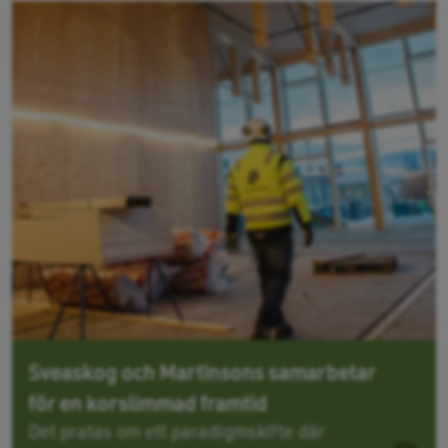
Sveaskog och Martinsons samarbetar
för en korslimmad framtid
Det pratas om ett paradigmskifte där