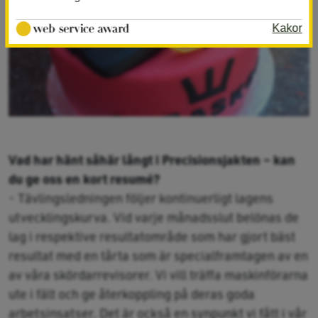
Kakor
Vad har hänt såhär långt i Precisionsjakten – kan
du ge oss en kort resumé?
- Tävlingsledningen följer kontinuerligt lagens
utvecklingskurva. Vid varje månadsslut belönas de
lag i respektive resultatområde som har gjort bäst
resultat med en tårta som är specialframtagen av en
av våra skördarrevisorer. Vi vill träffa maskinförarna
ute i fält och ge återkoppling på deras goda
arbetsinsatser. Det är också en synpunkt vi fått i vår