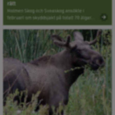
rätt
Holmen Skog och Sveaskog ansökte i
februari om skyddsjakt på totalt 70 älgar...