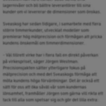
lagernivåer och bli bättre leverantörer till sina
kunder om vi levererar de dimensioner som önskas.
Sveaskog har sedan tidigare, i samarbete med flera
större timmerkunder, utvecklat modeller som
premierar hög mätprecision och förmågan att pricka
kundens önskemål om timmerdimensioner.
- Väl tillrett virke har i flera fall en direkt påverkan
på virkespriset, säger Jörgen Westman.
Precisionsjakten sätter ytterligare fokus på
mätprecision och med det Sveaskogs förmåga att
möta kundens höga förväntningar. Det är också ett
sätt för oss att öka såväl vår som kundernas
lönsamhet, framhåller Jörgen som gärna vill rikta ett
tack till alla som spetsar sig och gör det lilla extra: