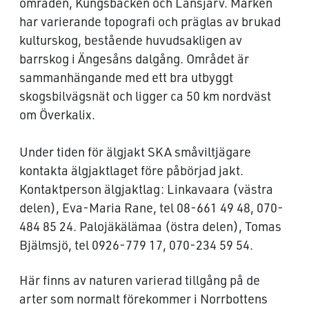
områden, Kungsbäcken och Lansjärv. Marken
har varierande topografi och präglas av brukad
kulturskog, bestående huvudsakligen av
barrskog i Ängesåns dalgång. Området är
sammanhängande med ett bra utbyggt
skogsbilvägsnät och ligger ca 50 km nordväst
om Överkalix.
Under tiden för älgjakt SKA småviltjägare
kontakta älgjaktlaget före påbörjad jakt.
Kontaktperson älgjaktlag: Linkavaara (västra
delen), Eva-Maria Rane, tel 08-661 49 48, 070-
484 85 24. Palojäkälämaa (östra delen), Tomas
Bjälmsjö, tel 0926-779 17, 070-234 59 54.
Här finns av naturen varierad tillgång på de
arter som normalt förekommer i Norrbottens