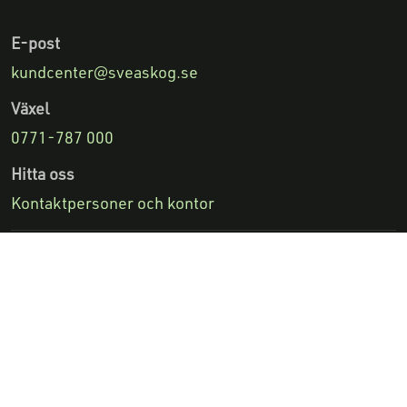
E-post
kundcenter@sveaskog.se
Växel
0771-787 000
Hitta oss
Kontaktpersoner och kontor
Facebook
Linkedin
Vimeo
Youtube
Följ oss på:
Lämna synpunkter
Integritetsnotis
Tillgänglighetsredogörelse