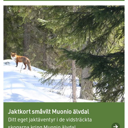
Jaktkort småvilt Muonio älvdal
Ditt eget jaktäventyr i de vidsträckta
skogarna kring Muonio älvdal...