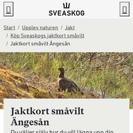
Gå direkt till innehållet
Sök
M
Start
Upplev naturen
Jakt
Köp Sveaskogs jaktkort småvilt
Jaktkort småvilt Ängesån
Jaktkort småvilt
Ängesån
Du väljer själv hur du vill lägga upp din