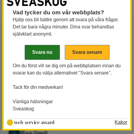
Objektsnummer i WeHunt: 203142.
Vad tycker du om vår webbplats?
Hjälp oss bli bättre genom att svara på våra frågor.
Det tar bara några minuter. Dina svar behandlas
självklart anonymt.
Priser
200 SEK per vuxen och dag
100 SEK per ungdom och dag
Om du först vill se dig om på webbplatsen innan du
svarar kan du välja alternativet "Svara senare".
Ingår i priset:
Jaktkort småvilt för området
Tack för din medverkan!
Ungdomspris gäller för dig som ännu inte fyllt 26
år. På området säljs max 5 dagkort per dag.
Vänliga hälsningar
Sveaskog
Kakor
Bag limit