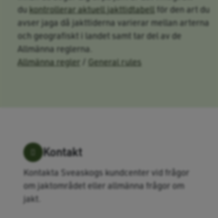
du
kontrollerar aktuell jakttidtabell
för den art du
avser jaga då jakttiderna varierar mellan arterna
och geografiskt i landet samt tar del av de
Allmänna reglerna.
Allmänna regler
/
General rules
Kontakt
Kontakta Sveaskogs kundcenter vid frågor
om jaktområdet eller allmänna frågor om
jakt.