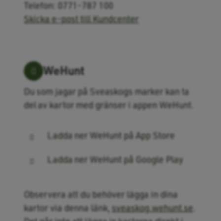
Telefon: 0771-787 100
Skicka e-post till Kundcenter
WeHunt
Du som jagar på Sveaskogs marker kan ta
del av kartor med gränser i appen WeHunt.
Ladda ner WeHunt på App Store
Ladda ner WeHunt på Google Play
Observera att du behöver lägga in dina
kartor via denna länk,
sveaskog.wehunt.se
.
Det går inte att lägga in kartorna direkt i