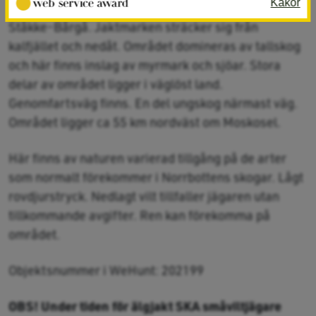
Kakor
nordvästra delarna samt inom naturreservatet
Ståkke-Bårgå. Jaktmarken sträcker sig från
kalfjället och nedåt. Området domineras av tallskog
och här finns inslag av myrmark och sjöar. Stora
delar av området ligger i väglöst land.
Genomfartsväg finns. En del ungskog närmast väg.
Området ligger ca 55 km nordväst om Moskosel.
Här finns av naturen varierad tillgång på de arter
som normalt förekommer i Norrbottens skogar. Lågt
rovdjurstryck. Nedlagt vilt tillfaller jägaren utan
tillkommande avgifter. Ren kan förekomma på
området.
Objektsnummer i WeHunt: 202199
OBS! Under tiden för älgjakt SKA småviltjägare