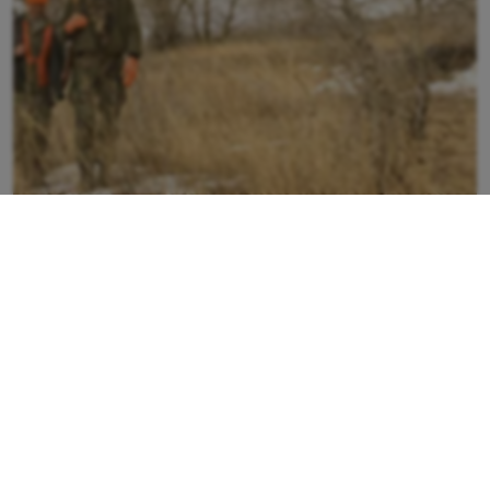
Jakträtt småvilt Östra Örträsk VVO
Vi erbjuder jakträtt på marken Östra Örträsk.
Du...
Uppdaterad
2026-08-04
Publicerad
2014-11-14