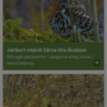
Jaktkort småvilt Särna Idre Älvdalen
Ditt eget jaktäventyr i skogarna kring Särna i
norra Dalarna.