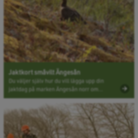
Jaktkort småvilt Ängesån
Du väljer själv hur du vill lägga upp din
jaktdag på marken Ängesån norr om...