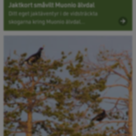
Jaktkort småvilt Muonio älvdal
Ditt eget jaktäventyr i de vidsträckta
skogarna kring Muonio älvdal...