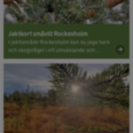
Jaktkort småvilt Rockesholm
I jaktområde Rockesholm kan du jaga hare
och skogsfågel i ett omväxlande och...