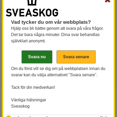
✖
Bag limit
Vad tycker du om vår webbplats?
Baglimit gäller för samtliga av följande
Hjälp oss bli bättre genom att svara på våra frågor.
skogsfågelarter, oavsett kön.
Det tar bara några minuter. Dina svar behandlas
självklart anonymt.
Tjäder, orre och järpe:
max 2 st fåglar per dygn.
Ripa:
max 6 st fåglar per dygn.
Om du först vill se dig om på webbplatsen innan du
svarar kan du välja alternativet "Svara senare".
Tack för din medverkan!
Om området
Vänliga hälsningar
Vidsträckt och relativt kuperat område om cirka 16
Sveaskog
000 hektar med obrukad barrskog, framförallt i de