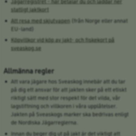
Jägarregistret - här betalar du och laddar ner
statligt jaktkort
Att resa med skjutvapen
(från Norge eller annat
EU-land)
Köpvillkor vid köp av jakt- och fiskekort på
sveaskog.se
Allmänna regler
Att vara jägare hos Sveaskog innebär att du tar
på dig ett ansvar för att jakten sker på ett etiskt
riktigt sätt med stor respekt för det vilda, vår
lagstiftning och villkoren i våra upplåtelser.
Jakten på Sveaskogs marker ska bedrivas enligt
de Nordiska Jägarreglerna.
Innan du beger dig ut på jakt är det viktigt att