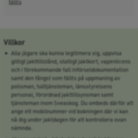
fällts
Villkor
Alla jägare ska kunna legitimera sig, uppvisa
giltigt jakttillstånd, statligt jaktkort, vapenlicens
och i förekommande fall införseldokumentation
samt den fångst som fällts på uppmaning av
polisman, tulltjänsteman, länsstyrelsens
personal, förordnad jakttillsynsman samt
tjänsteman inom Sveaskog. Du ombeds därför att
ange ett mobilnummer vid bokningen där vi kan
nå dig under jaktdagen för att kontrollera ovan
nämnda.