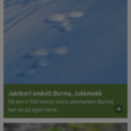
Jaktkort småvilt Burma, Jokkmokk
På den 4 900 hektar stora jaktmarken Burma
kan du på egen hand...