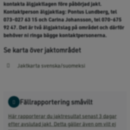
kontakta älgjaktlagen före påbörjad jakt.
Kontaktperson älgjaktlag: Pontus Lundberg, tel
073-027 63 15 och Carina Johansson, tel 070-675
92 47. Det är två älgjaktslag på området och därför
behöver ni ringa bägge kontaktpersonerna.
Se karta över jaktområdet
Jaktkarta svenska/suomeksi
Fällrapportering småvilt
Här rapporterar du jaktresultat senast 3 dagar
efter avslutad jakt. Detta gäller även om vilt ej