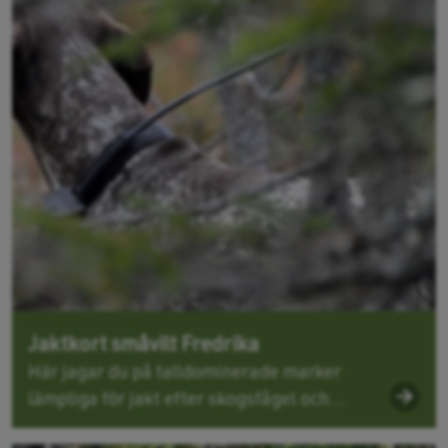
Jaktkort småvilt Fredrika
Här jagar du på talldominerade marker
lämpliga för jakt efter skogsfågel och...