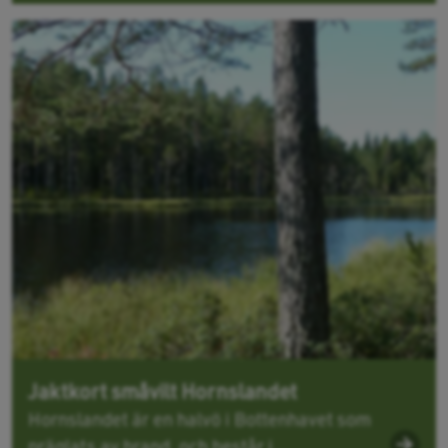
Jaktkort småvilt Hornslandet
Hornslandet är en halvö i Bottenhavet som
präglats av brand, och består i...