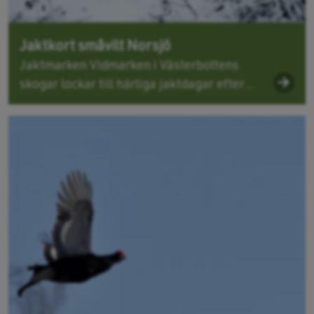
Jaktkort småvilt Norsjö
Jaktmarken Vidmarken i Västerbottens
skogar lockar till härliga jaktdagar efter...