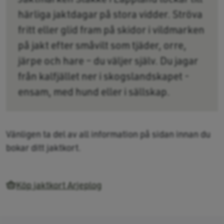
härliga jaktdagar på stora vidder. Ströva
fritt eller glid fram på skidor i vildmarken
på jakt efter småvilt som tjäder, orre,
järpe och hare – du väljer själv. Du jagar
från kalfjället ner i skogslandskapet -
ensam, med hund eller i sällskap.
Vänligen ta del av all information på sidan innan du
bokar ditt jaktkort.
Köp jaktkort Arjeplog