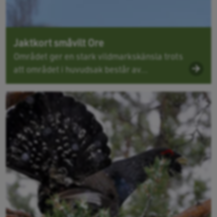
Jaktkort småvilt Ore
Området ger en stark vildmarkskänsla trots
att området i huvudsak består av...