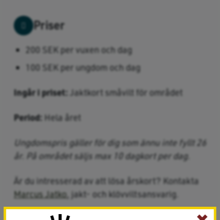
Priser
200 SEK per vuxen och dag
100 SEK per ungdom och dag
Ingår i priset:
Jaktkort småvilt för området
Period:
Hela året
Ungdomspris gäller för dig som ännu inte fyllt 26
år. På området säljs max 10 dagkort per dag.
Är du intresserad av att lösa årskort? Kontakta
Marcus Jatko
, jakt- och klövviltsansvarig.