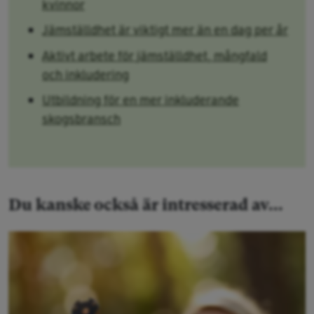
kvinnor
Jämställdhet är viktigt mer än en dag per år
Aktivt arbete för jämställdhet, mångfald
och inkludering
Utbildning för en mer inkluderande
skogsbransch
Du kanske också är intresserad av...