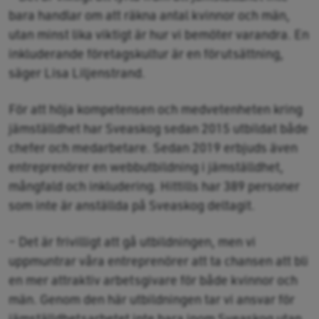
bara handlar om att räkna antal kvinnor och män,
utan minst lika viktigt är hur vi bemöter varandra. En
inkluderande företagskultur är en förutsättning,
säger Lisa Liljenstrand.
För att höja kompetensen och medvetenheten kring
jämställdhet har Sveaskog sedan 2015 utbildat både
chefer och medarbetare. Sedan 2019 erbjuds även
entreprenörer en webbutbildning i jämställdhet,
mångfald och inkludering. Hittills har 389 personer
som inte är anställda på Sveaskog deltagit.
– Det är frivilligt att gå utbildningen, men vi
uppmuntrar våra entreprenörer att ta chansen att bli
en mer attraktiv arbetsgivare för både kvinnor och
män. Genom den här utbildningen tar vi ansvar för
jämställdhetsarbetet inte bara inom Sveaskog utan