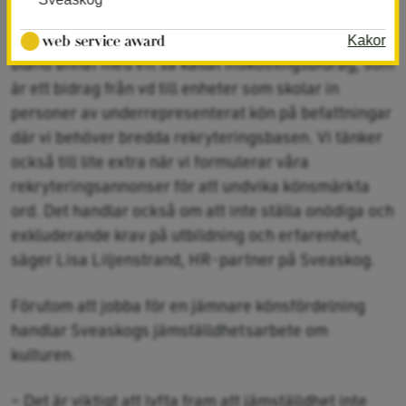
– För att få en jämnare könsfördelning jobbar vi
Kakor
bland annat med ett så kallat inskolningsbidrag, som
är ett bidrag från vd till enheter som skolar in
personer av underrepresenterat kön på befattningar
där vi behöver bredda rekryteringsbasen. Vi tänker
också till lite extra när vi formulerar våra
rekryteringsannonser för att undvika könsmärkta
ord. Det handlar också om att inte ställa onödiga och
exkluderande krav på utbildning och erfarenhet,
säger Lisa Liljenstrand, HR-partner på Sveaskog.
Förutom att jobba för en jämnare könsfördelning
handlar Sveaskogs jämställdhetsarbete om
kulturen.
– Det är viktigt att lyfta fram att jämställdhet inte