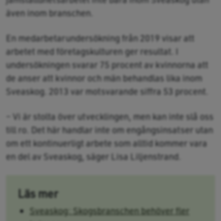
även inom branschen.
En medarbetarundersökning från 2019 visar att
arbetet med företagskulturen ger resultat. I
undersökningen svarar 75 procent av kvinnorna att
de anser att kvinnor och män behandlas lika inom
Sveaskog. 2013 var motsvarande siffra 53 procent.
– Vi är stolta över utvecklingen, men kan inte slå oss
till ro. Det här handlar inte om engångsinsatser utan
om ett kontinuerligt arbete som alltid kommer vara
en del av Sveaskog, säger Lisa Liljenstrand.
Läs mer
Sveaskog: Skogsbranschen behöver fler