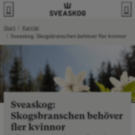
Gå direkt till innehållet
Sök
M
Start
Karriär
Sveaskog: Skogsbranschen behöver fler kvinnor
Sveaskog:
Skogsbranschen behöver
fler kvinnor