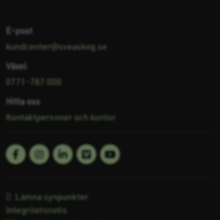
E-post
kundcenter@sveaskog.se
Växel
0771-787 000
Hitta oss
Kontaktpersoner och kontor
Facebook
Linkedin
Vimeo
Youtube
Följ oss på:
Lämna synpunkter
Integritetsnotis