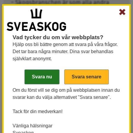
– Skogsbranschen är som alla andra
✖
branscher, den utvecklas bäst när den
består av både män och kvinnor. Därför
är det en självklarhet för oss att arbeta
Vad tycker du om vår webbplats?
långsiktigt med ökad jämställdheten i
Hjälp oss bli bättre genom att svara på våra frågor.
bolaget, säger Marie Stålnacke, HR-chef
Det tar bara några minuter. Dina svar behandlas
på Sveaskog.
självklart anonymt.
Arbetet ger resultat. Sedan 2013 har andelen
tillsvidareanställda kvinnor inom Sveaskog ökat från
Om du först vill se dig om på webbplatsen innan du
svarar kan du välja alternativet "Svara senare".
20 till 27 procent och inom marknadsområdena
(skogliga befattningar) har andelen kvinnor mer än
Tack för din medverkan!
fördubblats. Den största utmaningen är
maskinförarna, där andelen kvinnor fortfarande är
Vänliga hälsningar
mycket låg.
Sveaskog