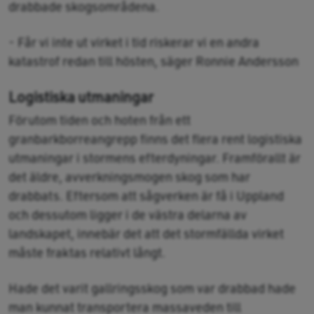
drabbade skogsområdena.
- Får vi inte ut virket i tid riskerar vi en andra
katastrof redan till hösten, säger Ronnie Andersson
Logistiska utmaningar
Förutom tiden och hoten från ett
granbarkborreangrepp finns det flera rent logistiska
utmaningar i stormens efterdyningar. Framförallt är
det äldre, avverkningsmogen skog som har
drabbats. Eftersom att sågverken är få i Uppland
och dessutom ligger i de västra delarna av
landskapet, innebär det att det stormfällda virket
måste fraktas relativt långt.
Hade det varit gallringsskog som var drabbad hade
man kunnat transportera massaveden till