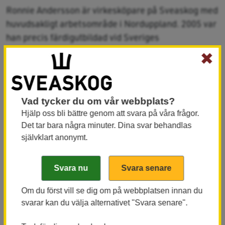
Ronnie Andersson är virkesköpare på Sveaskog med
huvudsakligt arbetsområde i Norduppland. 2005 var
han precis färdigutbildad vid Sveriges
lantbruksuniversitet (SLU) när stormen Gudrun slog
✖
till och fick då jobb som besiktningsman av
stormskador för stormförsäkrade skogsägare. Han
har inte sett sådan förödelse efter en storm sedan
Vad tycker du om vår webbplats?
dess, inte förrän nu.
Hjälp oss bli bättre genom att svara på våra frågor.
Det tar bara några minuter. Dina svar behandlas
- De totala effekterna av Gudrun var så klart större,
självklart anonymt.
men Alfrida har drabbat ungefär lika hårt fast på ett
mindre område. Gudrun drabbade ju i princip hela
Götaland, säger Ronnie Andersson.
Om du först vill se dig om på webbplatsen innan du
Sveaskog lägger nu mycket resurser på att hjälpa
svarar kan du välja alternativet "Svara senare".
sina virkesleverantörer i Uppland med att få ut virket
före sommaren.