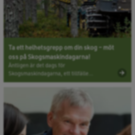
Ta ett helhetsgrepp om din skog – möt
oss på Skogsmaskindagarna!
Äntligen är det dags för
Skogsmaskindagarna, ett tillfälle...