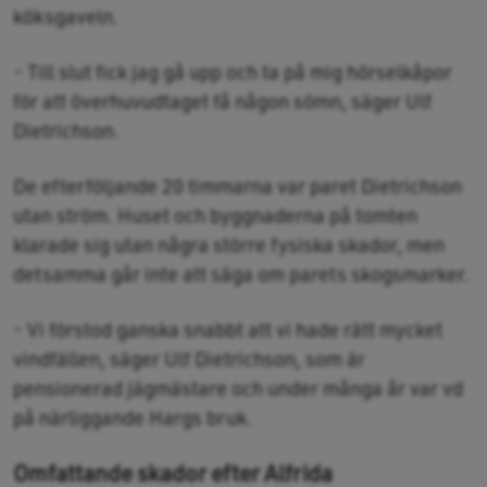
köksgaveln.
- Till slut fick jag gå upp och ta på mig hörselkåpor
för att överhuvudtaget få någon sömn, säger Ulf
Dietrichson.
De efterföljande 20 timmarna var paret Dietrichson
utan ström. Huset och byggnaderna på tomten
klarade sig utan några större fysiska skador, men
detsamma går inte att säga om parets skogsmarker.
- Vi förstod ganska snabbt att vi hade rätt mycket
vindfällen, säger Ulf Dietrichson, som är
pensionerad jägmästare och under många år var vd
på närliggande Hargs bruk.
Omfattande skador efter Alfrida