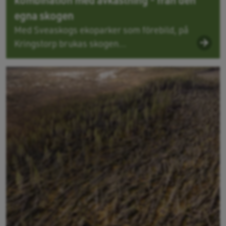
egna skogen
Med Sveaskogs ekoparker som förebild, på
Kringstorp brukas skogen...