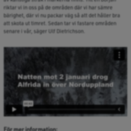
riktar vi in oss på de områden där vi har sämre
bärighet, där vi nu packar väg så att det håller bra
att skota ut timret. Sedan tar vi fastare områden
senare i vår, säger Ulf Dietrichson.​​​​​
För mer information: