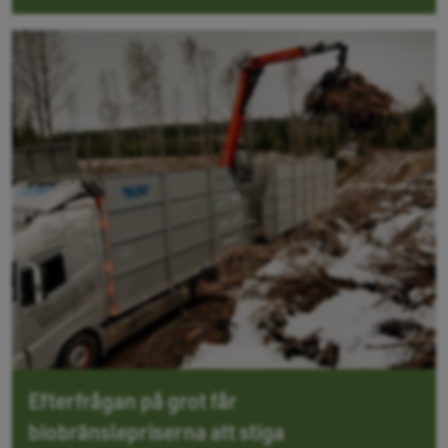
Efterfrågan på grot får
biobränslepriserna att stiga