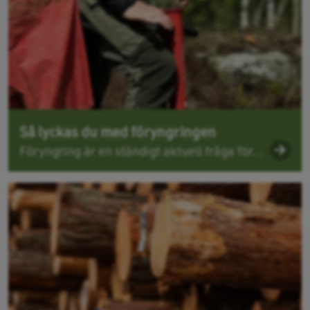
Så lyckas du med föryngringen
Föryngring är en ständigt aktuell fråga för...