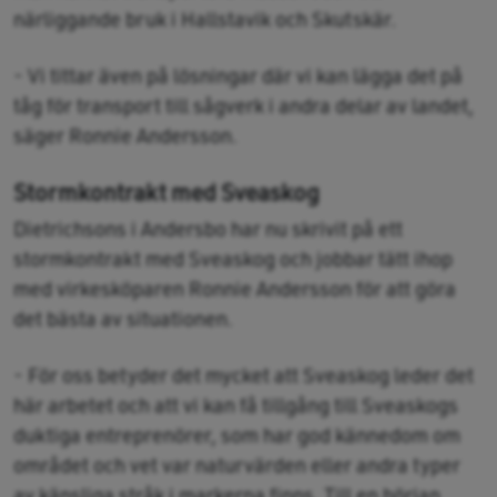
närliggande bruk i Hallstavik och Skutskär.
- Vi tittar även på lösningar där vi kan lägga det på
tåg för transport till sågverk i andra delar av landet,
säger Ronnie Andersson.
Stormkontrakt med Sveaskog
Dietrichsons i Andersbo har nu skrivit på ett
stormkontrakt med Sveaskog och jobbar tätt ihop
med virkesköparen Ronnie Andersson för att göra
det bästa av situationen.
- För oss betyder det mycket att Sveaskog leder det
här arbetet och att vi kan få tillgång till Sveaskogs
duktiga entreprenörer, som har god kännedom om
området och vet var naturvärden eller andra typer
av känsliga stråk i markerna finns. Till en början