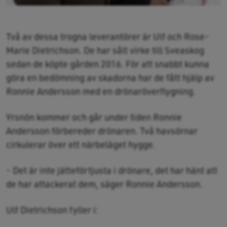
Två av dessa trogna leverantörer är Ulf och Rose-
Marie Dietrichson. De har sålt virke till Sveaskog
sedan de köpte gården 2016. För att snabbt kunna
göra en bedömning av skadorna har de fått hjälp av
Ronnie Andersson med en drönaröverflygning.
Yrsnön kommer och går under tiden Ronnie
Andersson förbereder drönaren. Två havsörnar
cirkulerar över ett närbeläget hygge.
- Det är inte jätteförtjusta i drönare, det har hänt att
de har attackerat dem, säger Ronnie Andersson.
Ulf Dietrichson fyller i: