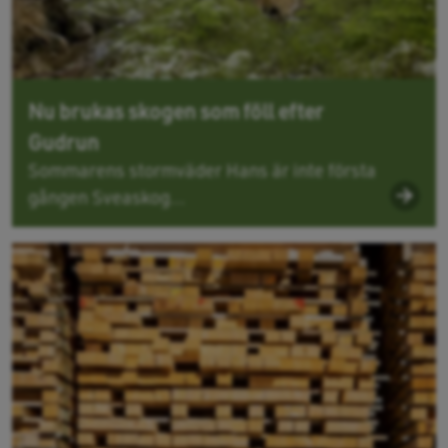
Nu brukas skogen som föll efter
Gudrun
Sommarens stormväder Hans är inte första
gången Sveaskog...