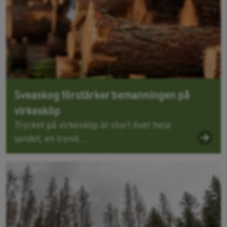
Sveaskog förstärker bemanningen på
virkesköp
Trycket på virkesköp är stort över hela
landet, en trend...