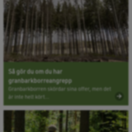
Så gör du om du har
granbarkborreangrepp
Granbarkborren skördar sina offer, men det
är inte helt kört...