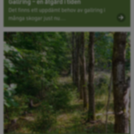
Gallring – en åtgärd i tiden
Det finns ett uppdämt behov av gallring i
många skogar just nu....