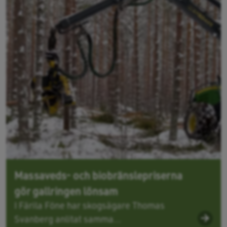
Massaveds- och biobränslepriserna
gör gallringen lönsam
I Färila Föne har skogsägare Thomas
Svanberg anlitat samma...