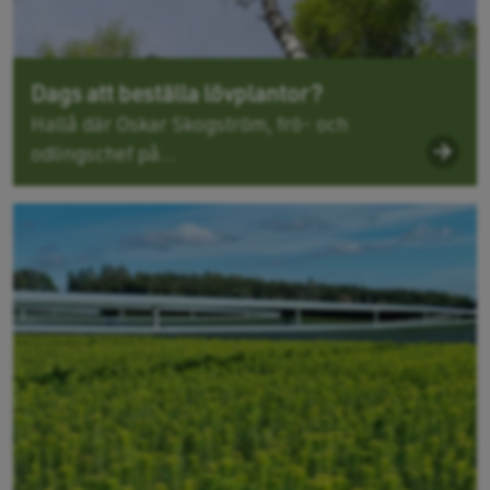
Dags att beställa lövplantor?
Hallå där Oskar Skogström, frö- och
odlingschef på...