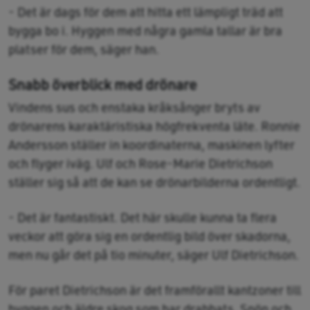
- Det är dags för dem att hitta ett lämpligt träd att
bygga bo i. Hyggen med några gamla tallar är bra
platser för dem, säger han.
Snabb överblick med drönare
Vindens sus och enstaka kråksånger bryts av
drönarens karaktäristiska högfrekventa läte. Ronnie
Andersson ställer in koordinaterna, maskinen lyfter
och flyger iväg. Ulf och Rose-Marie Dietrichson
ställer sig så att de kan se drönarbilderna ordentligt.
- Det är fantastiskt. Det här skulle kunna ta flera
veckor att göra sig en ordentlig bild över skadorna,
men nu går det på tio minuter, säger Ulf Dietrichson.
För paret Dietrichson är det framförallt kantzoner till
hyggen och äldre skog som har drabbats. Snön och