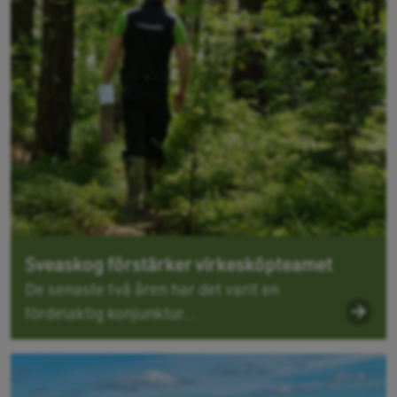
Sveaskog förstärker virkesköpteamet
De senaste två åren har det varit en
fördelaktig konjunktur...