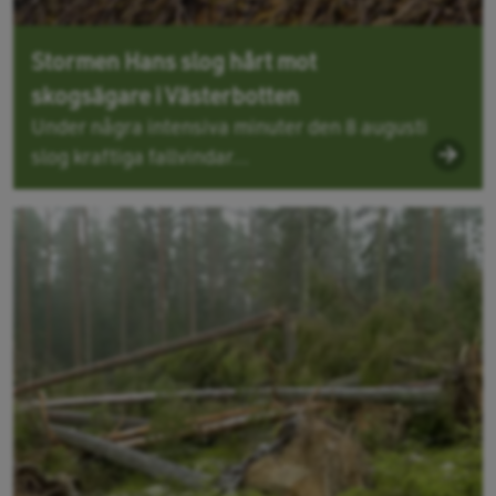
Stormen Hans slog hårt mot
skogsägare i Västerbotten
Under några intensiva minuter den 8 augusti
slog kraftiga fallvindar...