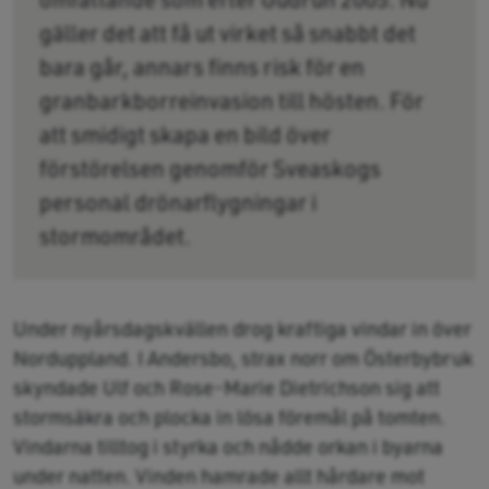
gäller det att få ut virket så snabbt det
bara går, annars finns risk för en
granbarkborreinvasion till hösten. För
att smidigt skapa en bild över
förstörelsen genomför Sveaskogs
personal drönarflygningar i
stormområdet. ​
Under nyårsdagskvällen drog kraftiga vindar in över
Norduppland. I Andersbo, strax norr om Österbybruk
skyndade Ulf och Rose-Marie Dietrichson sig att
stormsäkra och plocka in lösa föremål på tomten.
Vindarna tilltog i styrka och nådde orkan i byarna
under natten. Vinden hamrade allt hårdare mot