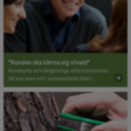
”Kunden ska känna sig utvald”
Kundnytta och långsiktiga affärsrelationer.
Så kan man kort sammanfatta Mats...