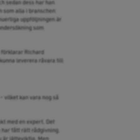
och sedan dess har han
en som alla i branschen
inuerliga uppföljningen är
­undersökning som
 förklarar Richard
kunna leverera råvara till
– vilket kan vara nog så
takt med en expert. Det
 har fått rätt rådgivning.
är jätteviktig. Men