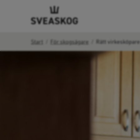
Start
För skogsägare
Rätt virkesköpare 