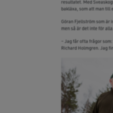
resultatet. Med Sveaskog
bakläxa, som att man till
Göran Fjellström som är i
men så är det inte för alla
– Jag får ofta frågor som:
Richard Holmgren. Jag fi