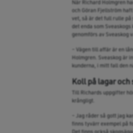
När Richard Holmgren hade
och Göran Fjellström haft
vet, så är det full rulle 
det enda som Sveaskogs k
genomförs av Sveaskog v
– Vägen till affär är en l
Holmgren. Sveaskog är inte
kunderna, i mitt fall den
Koll på lagar och
Till Richards uppgifter hö
krångligt.
– Jag råder så gott jag ka
finns tyvärr exempel på fol
Det finns också skogsäga