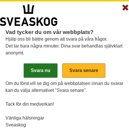
Vad tycker du om vår webbplats?
Hjälp oss bli bättre genom att svara på våra frågor.
Det tar bara några minuter. Dina svar behandlas självklart
anonymt.
esköpare - nyckeln til
Om du först vill se dig om på webbplatsen innan du svarar
kan du välja alternativet "Svara senare".
n för en erfaren skogsägare, och om resultatet ska
are.
Tack för din medverkan!
nde, Sveaskog har genom åren alltid uppfyllt mi
Vänliga hälsningar
Sveaskog