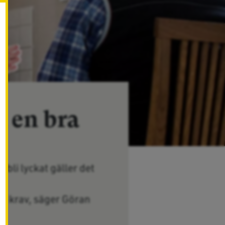
✖
l en bra
 bli lyckat gäller det
na krav, säger Göran