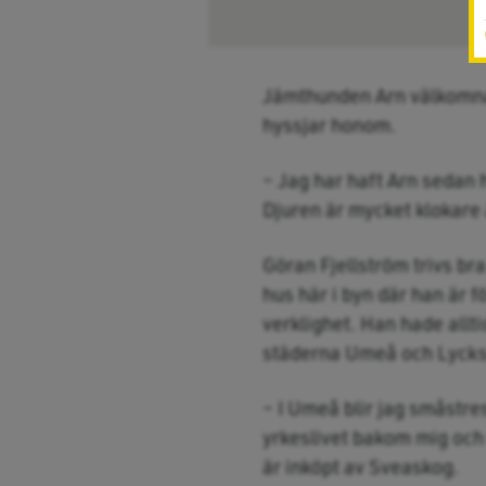
Jämthunden Arn välkomnar
hyssjar honom.
– Jag har haft Arn sedan h
Djuren är mycket klokare 
Göran Fjellström trivs br
hus här i byn där han är 
verklighet. Han hade allt
städerna Umeå och Lyckse
– I Umeå blir jag småstres
yrkeslivet bakom mig och 
är inköpt av Sveaskog.