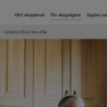
Gå direkt till innehållet
Vårt skogsbruk
För skogsägare
Upplev na
- nyckeln till en bra affär