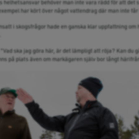
s helhetsansvar behöver man inte vara rädd för att de
 exempel har kört över något vattendrag där man inte får
nsatt i skogsfrågor hade en ganska klar uppfattning om 
.
 ”Vad ska jag göra här, är det lämpligt att röja? Kan du g
nns på plats även om markägaren själv bor långt härifrå