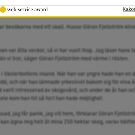
Kako
 besökarna med ett skall. Husse Göran Fjellström klive
an var åtta veckor, så vi har vuxit ihop. Jag läser hans 
än vi tror, säger Göran Fjellström med värme i rösten.
a i Västerbottens inland. När han var yngre hade han en
född, och när han lämnade yrkeslivet bakom sig för elva å
id varit intresserad av skogsvård, och under de år han oc
le kom han hit så fort han hade möjlighet.
sad, jag får panik, jag vill hem, förklarar Göran Fjellst
kan ägna mig helt åt mina 250 hektar skog, varav hälft