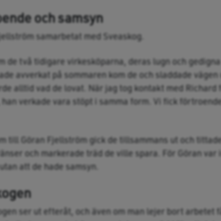
roende och samsyn
Fjellström samarbetat med Sveaskog.
om de två tidigare virkesköparna, deras lugn och gedign
de hade avverkat på sommaren kom de och sladdade vägen
orde alltid vad de lovat. När jag tog kontakt med Richard 
, han verkade vara stöpt i samma form. Vi fick förtroend
till Göran ­Fjellström gick de tillsammans ut och tittad
änser och markerade träd de ville spara. För Göran var in
 utan att de hade samsyn.
kogen
gen ser ut efter­åt, och även om man lejer bort arbetet f