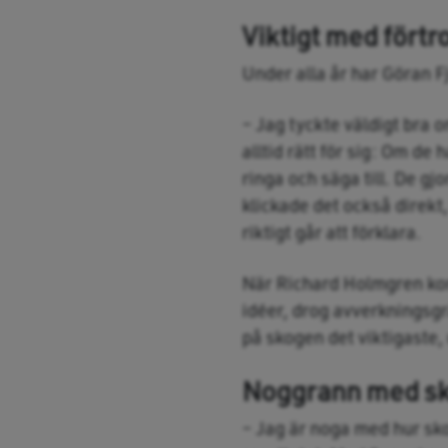
Viktigt med fört
Under alla år har Göran 
– Jag tyckte väldigt bra 
alltid rätt för sig: Om 
ringa och säga till. De gj
klickade det också direkt
riktigt går att förklara.
När Richard Holmgren kom 
idéer, drog avverkningsgr
på skogen det viktigaste,
Noggrann med s
– Jag är noga med hur sko