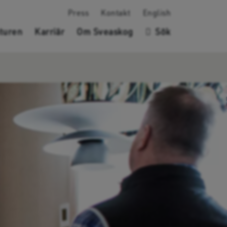
Press
Kontakt
English
turen
Karriär
Om Sveaskog
Sök