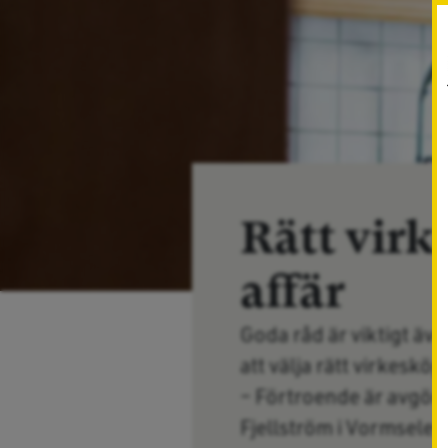
Rätt virk
affär
Goda råd är viktigt äve
att välja rätt virkesköp
– Förtroende är avgöra
Fjellström i Vormsele.