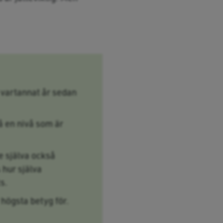
 vartannat år sedan
å en nivå som är
e själva också
 hur själva
s.
 högsta betyg för.