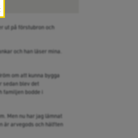
r
r ut på förstubron och
tankar och han läser mina.
 dröm om att kunna bygga
r sedan blev det
h familjen bodde i
röm. Men nu har jag lämnat
en är arvegods och hälften