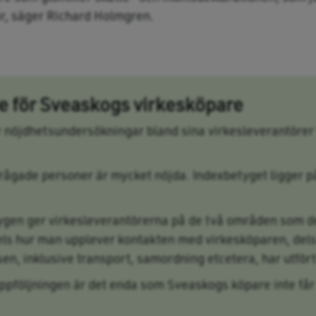
r, säger Richard Holmgren.
de för Sveaskogs virkesköpare
nöjdhetsundersökningar bland sina virkesleverantörer
lfrågade personer är mycket nöjda. Indexbetyget ligger p
ygen ger virkes­leverantörerna på de två områden som d
dels hur man upp­lever kontakten med virkesköparen, dels
n, inklusive transport, samordning etce­­tera, har utfört
ppföljningen är det enda som Sveaskogs köpare inte får