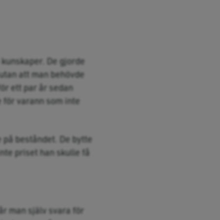
a kunskaper. De gjorde
 utan att man behövde
för ett par år sedan
e för varann som inte
e på beståndet. De bytte
te priset han skulle få
år man själv svara för