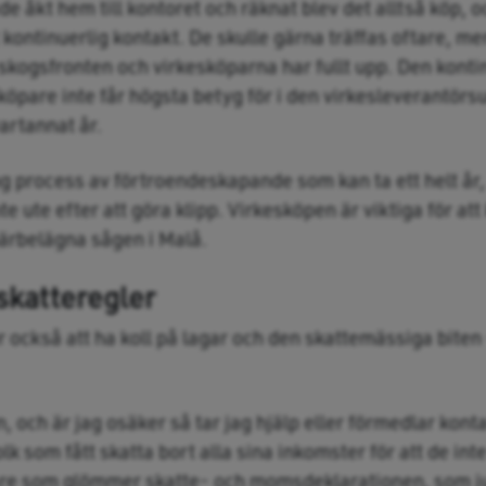
 åkt hem till kontoret och räknat blev det alltså köp, 
 kontinuerlig kontakt. De skulle gärna träffas oftare, m
på skogsfronten och virkesköparna har fullt upp. Den kont
öpare inte får högsta betyg för i den virkesleverantörs
artannat år.
ång process av förtroendeskapande som kan ta ett helt år,
 ute efter att göra klipp. Virkesköpen är viktiga för att 
 närbelägna sågen i Malå.
 skatteregler
r också att ha koll på lagar och den skattemässiga biten 
n, och är jag osäker så tar jag hjälp eller förmedlar kon
k som fått skatta bort alla sina inkomster för att de inte
re som glömmer skatte- och momsdeklarationen, som ju 