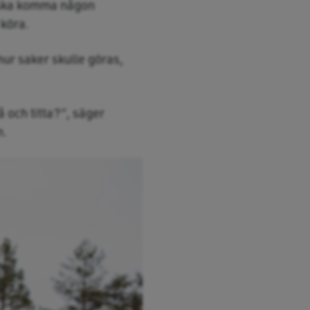
t ska komma någon
 köra.
hur saker skulle göras,
å och titta?”, säger
n.