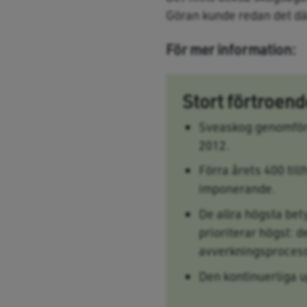
Göran kunde redan det dä
För mer information:
Stort förtroen
Sveaskog genomför 
2012.
Förra årets 400 til
imponerande.
De allra högsta bet
prioriterar högst: 
avverkningsprocesse
Den kontinuerliga u