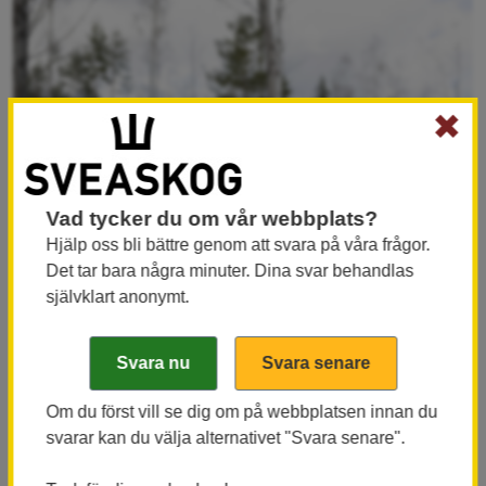
✖
Vad tycker du om vår webbplats?
Hjälp oss bli bättre genom att svara på våra frågor.
Det tar bara några minuter. Dina svar behandlas
självklart anonymt.
Gransanering
En mängd olika metoder har använts för att
Om du först vill se dig om på webbplatsen innan du
bekämpa barkborren. Ett av dem är att avverka
svarar kan du välja alternativet "Svara senare".
enskilda träd och de granar som finns runt omkring