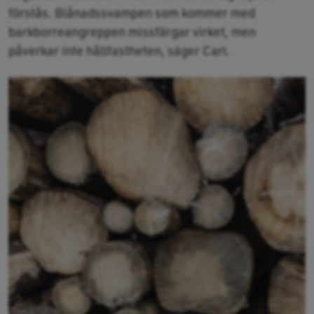
förstås. Blånadssvampen som kommer med
barkborreangreppen missfärgar virket, men
påverkar inte hållfastheten, säger Carl.