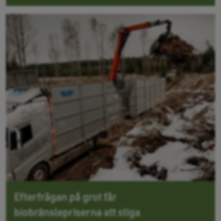
Efterfrågan på grot får
biobränslepriserna att stiga