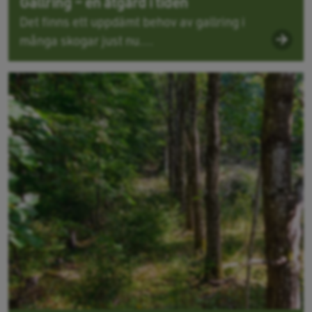
Gallring – en åtgärd i tiden
Det finns ett uppdämt behov av gallring i
många skogar just nu....