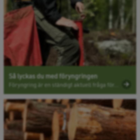
Så lyckas du med föryngringen
Föryngring är en ständigt aktuell fråga för...