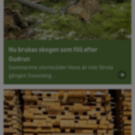
Nu brukas skogen som föll efter
Gudrun
Sommarens stormväder Hans är inte första
gången Sveaskog...