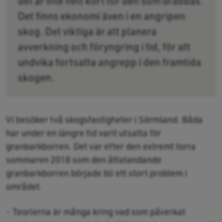
det är inte helt kört för den som drabbas.
Det finns ekonomi även i en angripen
skog. Det viktiga är att planera
avverkning och föryngring i tid, för att
undvika fortsatta angrepp i den framtida
skogen.
Vi besöker två skogsfastigheter i Sörmland. Båda
har under en längre tid varit utsatta för
granbarkborren. Det var efter den extremt torra
sommaren 2018 som den åttatandande
granbarkborren började bli ett stort problem i
området.
- Teorierna är många kring vad som påverkat