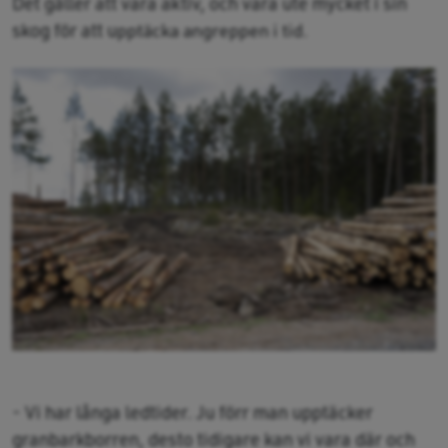
Det gäller att vara aktiv, och vara ute mycket i sin
skog för att u
pptäcka angreppen i tid.
- Vi har långa ledtider. Ju förr man upptäcker
granbarkborren, desto tidigare kan vi vara där och