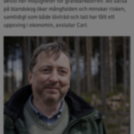
desto fler möjligheter för granbarkborren. Att satsa
på blandskog ökar mångfalden och minskar risken,
samtidigt som både lövträd och tall har fått ett
uppsving i ekonomin, avslutar Carl.