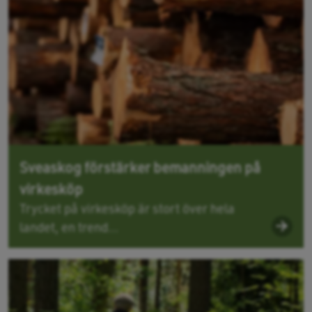
Sveaskog förstärker bemanningen på
virkesköp
Trycket på virkesköp är stort över hela
landet, en trend...