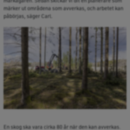
markägaren. Sedan skickar vi dit en planerare som
märker ut områdena som avverkas, och arbetet kan
påbörjas, säger Carl.
En skog ska vara cirka 80 år när den kan avverkas.