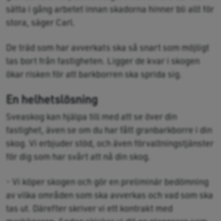
sätta i gång arbetet innan skadorna hinner bli allt för
stora, säger Carl.
De träd som har avverkats ska så snart som möjligt
tas bort från fastigheten. Ligger de kvar i skogen
ökar risken för att barkborren ska sprida sig.
En helhetslösning
Sveaskog kan hjälpa till med att se över din
fastighet, även se om du har fått granbarkborre i din
skog. Vi erbjuder stöd, och även förvaltningstjänster
för dig som har svårt att nå din skog.
- Vi köper skogen och gör en preliminär bedömning
av vilka områden som ska avverkas och vad som ska
tas ut. Därefter skriver vi ett kontrakt med