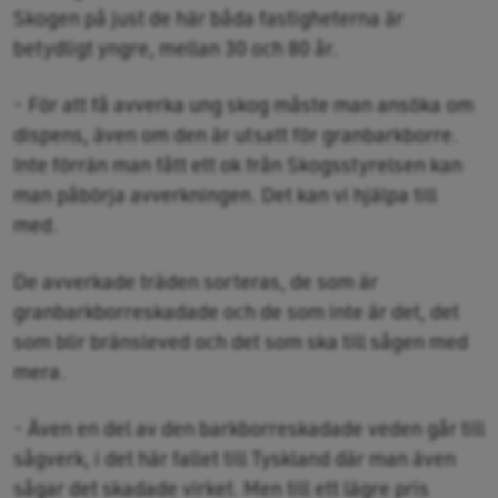
Skogen på just de här båda fastigheterna är
betydligt yngre, mellan 30 och 80 år.
- För att få avverka ung skog måste man ansöka om
dispens, även om den är utsatt för granbarkborre.
Inte förrän man fått ett ok från Skogsstyrelsen kan
man påbörja avverkningen. Det kan vi hjälpa till
med.
De avverkade träden sorteras, de som är
granbarkborreskadade och de som inte är det, det
som blir bränsleved och det som ska till sågen med
mera.
- Även en del av den barkborreskadade veden går till
sågverk, i det här fallet till Tyskland där man även
sågar det skadade virket. Men till ett lägre pris