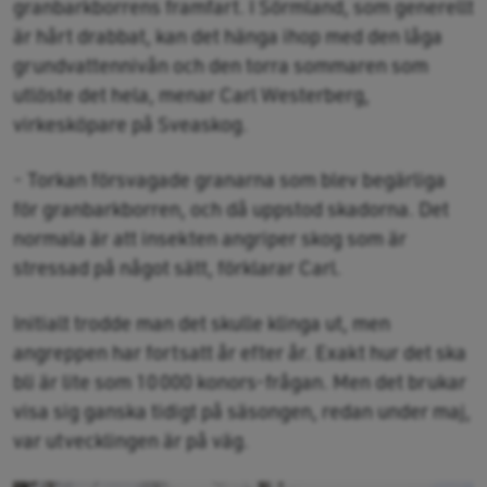
granbarkborrens framfart. I Sörmland, som generellt
är hårt drabbat, kan det hänga ihop med den låga
grundvattennivån och den torra sommaren som
utlöste det hela, menar Carl Westerberg,
virkesköpare på Sveaskog.
- Torkan försvagade granarna som blev begärliga
för granbarkborren, och då uppstod skadorna. Det
normala är att insekten angriper skog som är
stressad på något sätt, förklarar Carl.
Initialt trodde man det skulle klinga ut, men
angreppen har fortsatt år efter år. Exakt hur det ska
bli är lite som 10 000 konors-frågan. Men det brukar
visa sig ganska tidigt på säsongen, redan under maj,
var utvecklingen är på väg.