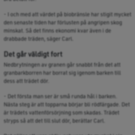
- I och med att värdet på biobränsle har stigit mycket
den senaste tiden har förlusten på angripen skog
minskat. Så det finns ekonomi kvar även i de
drabbade träden, säger Carl.
Det går väldigt fort
Nedbrytningen av granen går snabbt från det att
granbarkborren har borrat sig igenom barken till
dess att trädet dör.
- Det första man ser är små runda hål i barken.
Nästa steg är att topparna börjar bli rödfärgade. Det
är trädets vattenförsörjning som skadas. Trädet
stryps så att det till slut dör, berättar Carl.