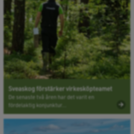
Sveaskog förstärker virkesköpteamet
De senaste två åren har det varit en
fördelaktig konjunktur...