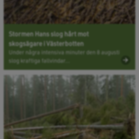
Stormen Hans slog hårt mot
skogsägare i Västerbotten
Under några intensiva minuter den 8 augusti
slog kraftiga fallvindar...