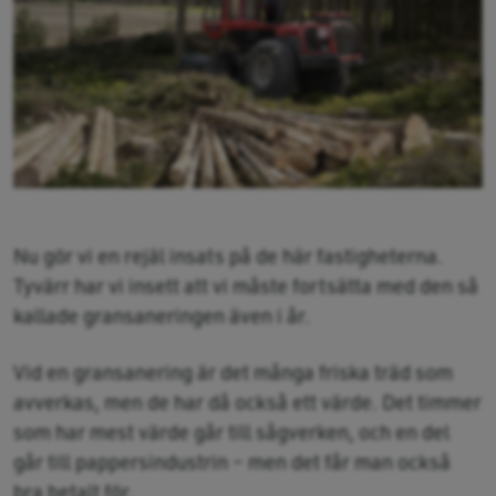
Nu gör vi en rejäl insats på de här fastigheterna.
Tyvärr har vi insett att vi måste fortsätta med den så
kallade gransaneringen även i år.
Vid en gransanering är det många friska träd som
avverkas, men de har då också ett värde. Det timmer
som har mest värde går till sågverken, och en del
går till pappersindustrin – men det får man också
bra betalt för.