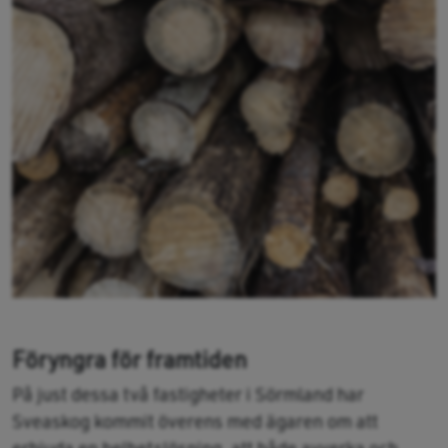
Föryngra för framtiden
På just dessa två fastigheter i Sörmland har
Sveaskog kommit överens med ägaren om att
erbjuda en helhetslösning, att både avverka och