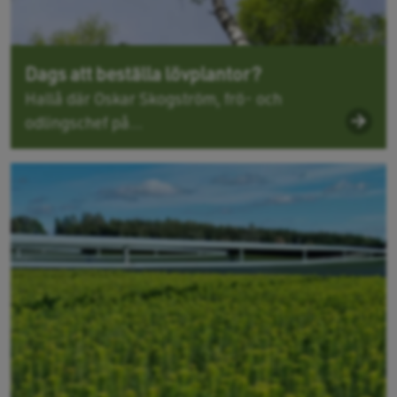
Dags att beställa lövplantor?
Hallå där Oskar Skogström, frö- och
odlingschef på...