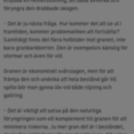
föryngra den drabbade skogen.
- Det är ju nästa fråga. Hur kommer det att se ut i
framtiden, kommer problematiken att fortsätta?
Samtidigt finns det flera hotbilder mot granen, inte
bara granbarkborren. Den är exempelvis känslig för
stormar och även för vilt.
Granen är ekonomiskt svårslagen, men för att
främja den och undvika att hela bestånd går till
spillo bör man gynna löv vid både röjning och
gallring.
- Det är viktigt att satsa på den naturliga
föryngringen som ett komplement till granen för att
minimera riskerna. Ju mer gran det är i beståndet,