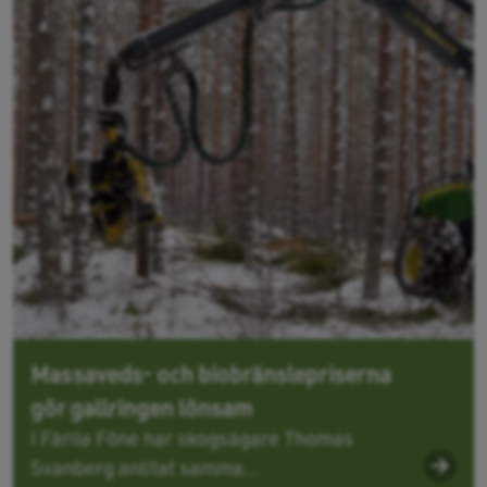
Massaveds- och biobränslepriserna
gör gallringen lönsam
I Färila Föne har skogsägare Thomas
Svanberg anlitat samma...