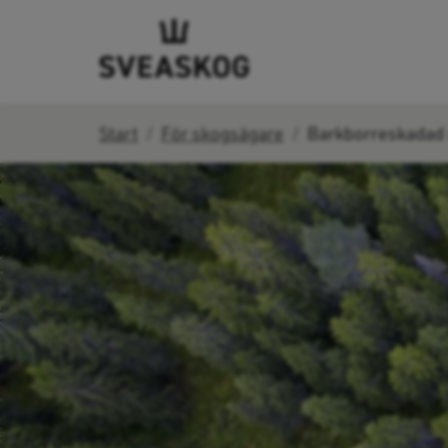
Start
För skogsägare
Barkborreskadad s