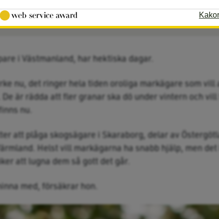
skog.
Kako
pare i Västmanland, har hektiska dagar.
irke nu, det ringer hela tiden oroliga markägare som vill
 De är rädda att fler granar ska dö under vintern och vil
finns nu.
er att plåga skogsägare i Skaraborg, delar av Östergöt
ärmland. Helst vill markägarna ha snabb hjälp, men det 
ker att lugna dem så gott det går.
t hinna med, försäkrar hon.