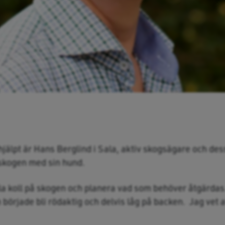
hjälpt är Hans Berglind i Sala, aktiv skogsägare och de
skogen med sin hund.
lla koll på skogen och planera vad som behöver åtgärdas.
 började bli rödaktig och delvis låg på backen. Jag vet 