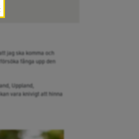
r
 att jag ska komma och
l försöka fånga upp den
land, Uppland,
kan vara knivigt att hinna