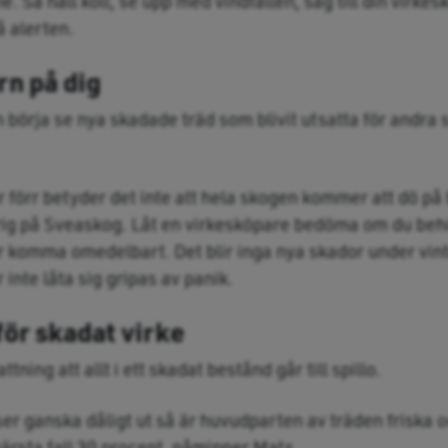
e. Så håll koll, se upp med vindfällen, säg till din virkesk
å alerten.
rn på dig
börja se nya skadade träd som blivit utsatta för andra
 förr betyder det inte att hela skogen kommer att dö på b
ig på Sveaskog. Låt en virkesköpare bedöma om du beh
ner komma omedelbart. Det blir inga nya skador under vin
inte låta sig gripas av panik.
för skadat virke
ning att allt i ett skadat bestånd går till spillo.
ser ganska dåligt ut så är huvudparten av träden friska
värsta fall 30 procent, påminner Mats.