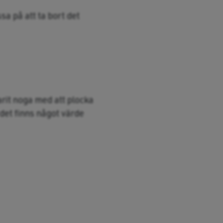
a på att ta bort det
arit noga med att plocka
 det finns något värde