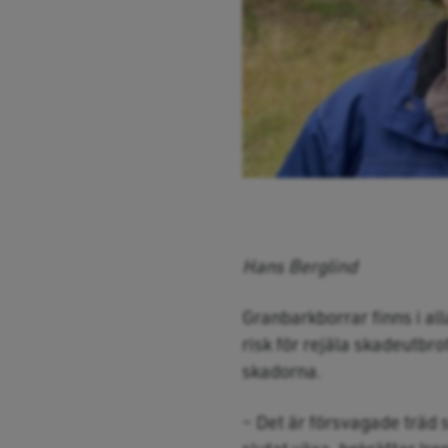
Hans Berglind
Granbarkborrar finns i al
risk för rejäla skadeutbro
skadorna.
– Det är försvagade träd