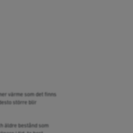
mmer värme som det finns
esto större blir
ch äldre bestånd som