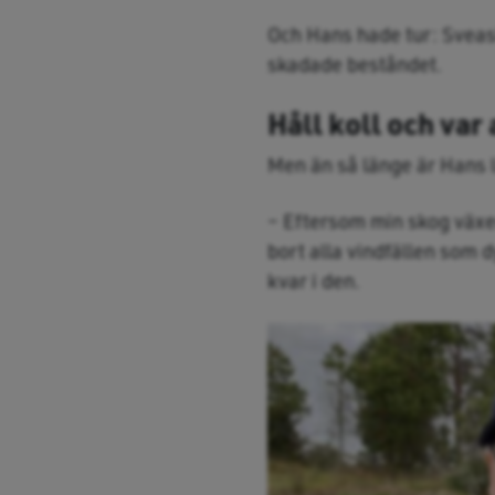
Och Hans hade tur: Sveask
skadade beståndet.
Håll koll och var 
Men än så länge är Hans 
– Eftersom min skog växer
bort alla vindfällen som 
kvar i den.