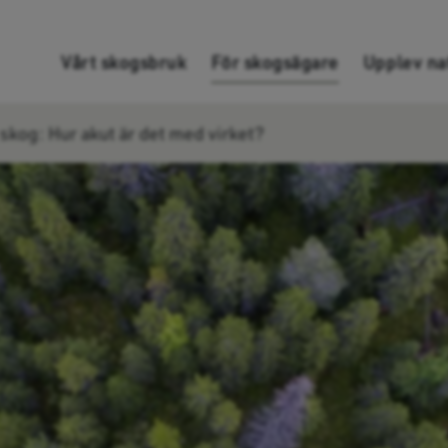
Gå direkt till innehållet
Vårt skogsbruk
För skogsägare
Upplev na
kog: Hur akut är det med virket?