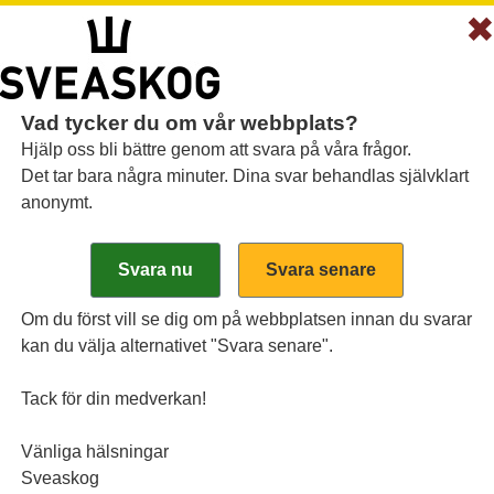
Vad tycker du om vår webbplats?
Hjälp oss bli bättre genom att svara på våra frågor.
Det tar bara några minuter. Dina svar behandlas självklart
anonymt.
skadad skog: Hur ak
et?
Om du först vill se dig om på webbplatsen innan du svarar
kan du välja alternativet "Svara senare".
 fortsatt stort problem i flera delar av Sverige.
gna virkesköpare. Men det finns utrymme att av
Tack för din medverkan!
arma sommaren finns det skäl att se upp för nya a
Vänliga hälsningar
med avverkning när det är vinter och kallt, säger M
Sveaskog