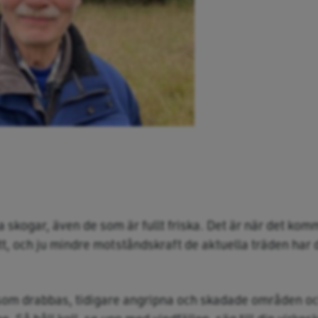
la skogar, även de som är fullt friska. Det är när det ko
tt, och ju mindre motståndskraft de aktuella träden har d
 som drabbas, tidigare angripna och skadade områden o