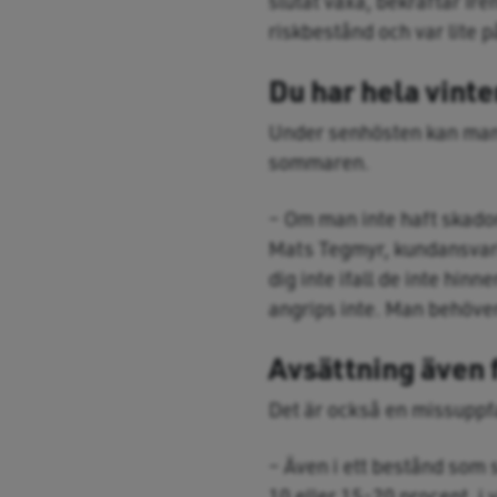
slutat växa, bekräftar Iren
riskbestånd och var lite p
Du har hela vinte
Under senhösten kan man 
sommaren.
– Om man inte haft skador
Mats Tegmyr, kundansvar
dig inte ifall de inte hin
angrips inte. Man behöver 
Avsättning även 
Det är också en missuppfatt
– Även i ett bestånd som 
10 eller 15-20 procent, i 