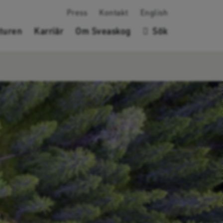
Press
Kontakt
English
turen
Karriär
Om Sveaskog
Sök