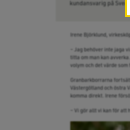
kundansvarig på Svea
Irene Björklund, virkeskö
– Jag behöver inte jaga v
titta om man kan avverka.
volym och det värde som 
Granbarkborrarna fortsätt
Västergötland och östra V
komma direkt. Irene försö
– Vi gör allt vi kan för at