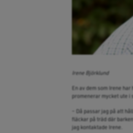
Irene Björklund
En av dem som Irene har 
promenerar mycket ute i 
– Då passar jag på att hå
fläckar på träd där barken
jag kontaktade Irene.