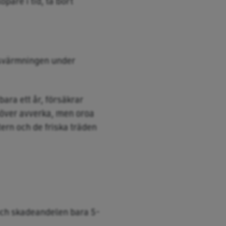
öpare i tid, ta bort
 svärmningen under
ara ett år, försäkrar
över avverka, men oroa
tern och de friska träden
 och skadeandelen bara 5-