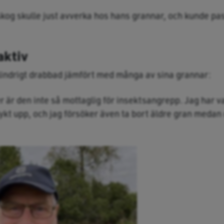
og skulle just avverka hos hans grannar, och kunde pass
aktiv
lindrigt drabbad jämfört med många av sina grannar:
 är den inte så mottaglig för insektsangrepp. Jag har v
dykt upp, och jag försöker även ta bort äldre gran medan