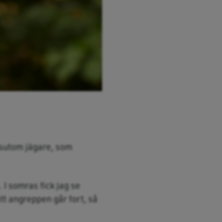
ssutom jägare, som
 I somras fick jag se
att angreppen går fort, så