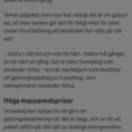
Tomas påpekar även han hur viktigt det är att gallra i
tid, att man varken gör det för tidigt eller för sent.
Under förutsättning att beståndet har röjts på rätt
sätt.
- Gallra i rätt tid och inte för hårt. Hellre två gånger,
än för hårt en gång. Det är bara Sveaskog som
använder Stina – och de markägare som beställer
ett gallringsuppdrag av Sveaskog, vars
entreprenörer använder Stina.
Höga massavedspriser
Sveaskog kan hjälpa till att göra en
gallringsbedömning när det är dags, och se till att
jobbet utförs på rätt sätt av duktiga entreprenörer.