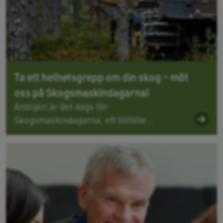
Ta ett helhetsgrepp om din skog – möt
oss på Skogsmaskindagarna!
Äntligen är det dags för
Skogsmaskindagarna, ett tillfälle...