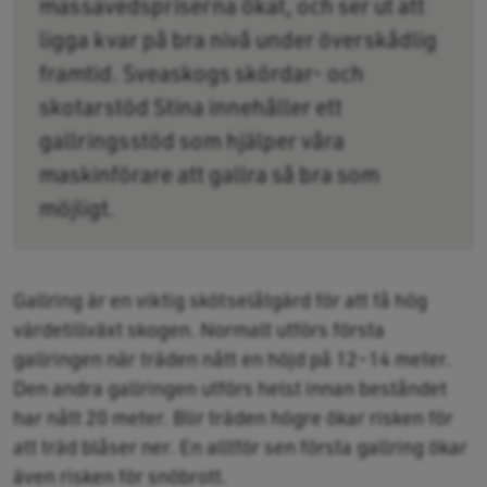
massavedspriserna ökat, och ser ut att
ligga kvar på bra nivå under överskådlig
framtid. Sveaskogs skördar- och
skotarstöd Stina innehåller ett
gallringsstöd som hjälper våra
maskinförare att gallra så bra som
möjligt.
Gallring är en viktig skötselåtgärd för att få hög
värdetillväxt skogen. Normalt utförs första
gallringen när träden nått en höjd på 12–14 meter.
Den andra gallringen utförs helst innan beståndet
har nått 20 meter. Blir träden högre ökar risken för
att träd blåser ner. En alltför sen första gallring ökar
även risken för snöbrott.