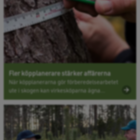
Fler köpplanerare stärker affärerna
När köpplanerarna gör förberedelsearbetet
ute i skogen kan virkesköparna ägna...