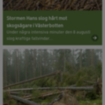
Stormen Hans slog hårt mot
skogsägare i Västerbotten
Under några intensiva minuter den 8 augusti
slog kraftiga fallvindar...