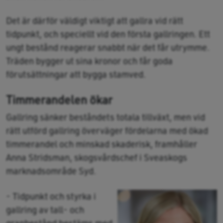
Det är därför väldigt viktigt att gallra vid rätt
tidpunkt, och speciellt vid den första gallringen. Ett
ungt bestånd reagerar snabbt när det får utrymme.
Träden bygger ut sina kronor och får goda
förutsättningar att bygga stamved.
Timmerandelen ökar
Gallring sänker beståndets totala tillväxt, men vid
rätt utförd gallring överväger fördelarna med ökad
timmerandel och minskad skaderisk, framhåller
Anna Stridsman, skogsvårdschef i Sveaskogs
marknadsområde Syd.
- Tidpunkt och styrka i
gallring av tall- och
granbestånd bestäms med