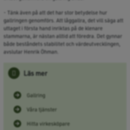
- Tänk även på att det har stor betydelse hur
gallringen genomförs. Att låggallra, det vill säga att
uttaget i första hand inriktas på de klenare
stammarna, är nästan alltid att föredra. Det gynnar
både beståndets stabilitet och värdeutvecklingen,
avslutar Henrik Öhman.
Läs mer
Gallring
Våra tjänster
Hitta virkesköpare