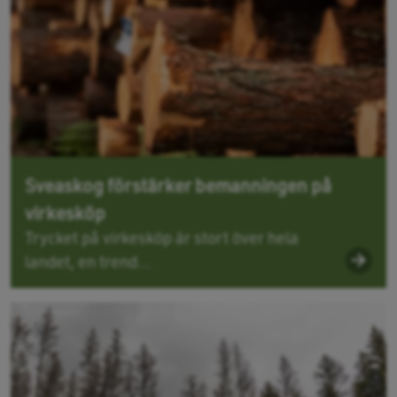
Sveaskog förstärker bemanningen på
virkesköp
Trycket på virkesköp är stort över hela
landet, en trend...