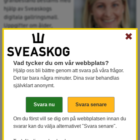
hjälp av Sveaskogs
digitala gallringsmall.
Uppgifter om ålder,
grundyta, stamantal och
✖
övre höjd i beståndet
behövs för att bedöma om
gallringsbehov har uppstått. Ståndortsindex (SI)
Vad tycker du om vår webbplats?
beräknas med hjälp av höjdutvecklingskurvor.
Hjälp oss bli bättre genom att svara på våra frågor.
Gallringsmallen ger även en prognos för när nästa
Det tar bara några minuter. Dina svar behandlas
åtgärd bör utföras, säger hon och tillägger:
självklart anonymt.
- Är vi noga med att mäta skogen och bedömer
gallringsbehovet med hjälp av gallringsmallen, så
att vi kommer in rätt i tid, får maskinföraren de bästa
Om du först vill se dig om på webbplatsen innan du
förutsättningarna att göra ett bra jobb.
svarar kan du välja alternativet "Svara senare".