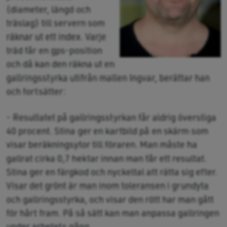
(diameter, längd och
träslag) till servern som
räknar ut ett index. Varje
träd får en gps-position
och då kan den räkna ut en
gallringsstyrka utifrån mallen Ingvar, berättar han
och fortsätter:
- Resultatet på gallringsstyrkan får aldrig överstiga
40 procent. Stina ger en kartbild på en skärm som
visar beräkningsytor till föraren. Man måste ha
gallrat cirka 0,7 hektar innan man får ett resultat.
Stina ger en färgkod och nyckeltal att rätta sig efter.
Visar det grönt är man inom toleransen i grundyta
och gallringsstyrka, och visar den rött har man gått
för hårt fram. På så sätt kan man anpassa gallringen
under arbetets gång.