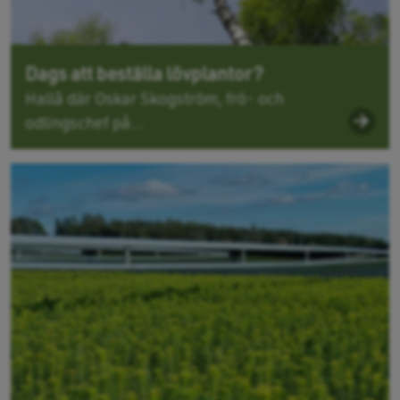
Dags att beställa lövplantor?
Hallå där Oskar Skogström, frö- och
odlingschef på...