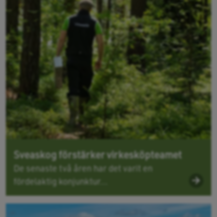
Sveaskog förstärker virkesköpteamet
De senaste två åren har det varit en
fördelaktig konjunktur...