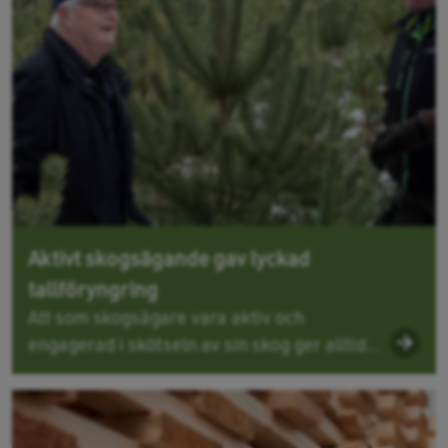
Aktivt skogsägande gav lyckad
tallföryngring
Att som skogsägare vara aktiv och
engagerad i skötseln av sin skog ger alltid...