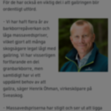
För de har också en viktig del i att gallringen blir
ordentligt utförd.
- Vi har haft flera år av
barkborrepåverkan och
låga massavedspriser,
vilket gjort att många
skogsägare legat lågt med
gallring. Vi har visserligen
fortfarande en del
granbarkborre, men
samtidigt har vi ett
uppdämt behov av att
gallra, säger Henrik Öhman, virkesköpare på
Sveaskog.
- Massavedspriserna har stigit och ser ut att ligga