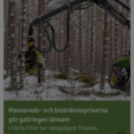
Massaveds- och biobränslepriserna
gör gallringen lönsam
I Färila Föne har skogsägare Thomas