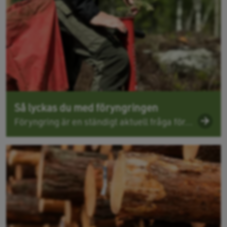
Så lyckas du med föryngringen
Föryngring är en ständigt aktuell fråga för...