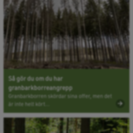
Så gör du om du har
granbarkborreangrepp
Granbarkborren skördar sina offer, men det
är inte helt kört...