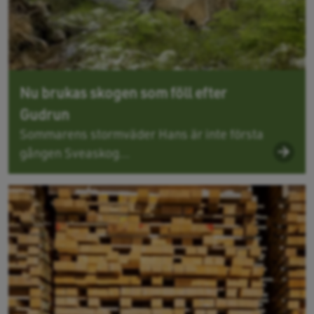
Nu brukas skogen som föll efter
Gudrun
Sommarens stormväder Hans är inte första
gången Sveaskog...