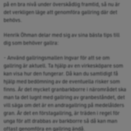
på en bra nivå under överskådlig framtid, så nu är
det verkligen läge att genomföra gallring där det
behövs.
Henrik Öhman delar med sig av sina bästa tips till
dig som behöver gallra:
- Använd gallringsmallen Ingvar för att se om
gallring är aktuell. Ta hjälp av en virkesköpare som
kan visa hur den fungerar. Då kan du samtidigt få
hjälp med bedömning av de eventuella risker som
finns. Är det mycket granbarkborre i närområdet ska
man ta det lugnt med gallring av granbeståndet, det
vill säga om det är en andragallring på medelålders
gran. Är det en förstagallring, är träden i regel för
unga för att drabbas av barkborre så då kan man
oftast genomföra en gallring ändå.