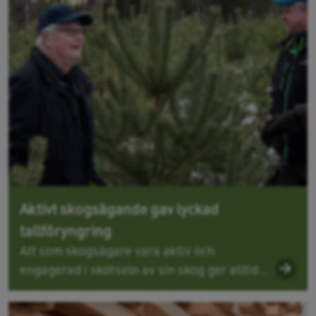
Aktivt skogsägande gav lyckad
tallföryngring
Att som skogsägare vara aktiv och
engagerad i skötseln av sin skog ger alltid...