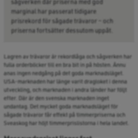
sågverken där priserna med god
marginal har passerat tidigare
prisrekord för sågade trävaror – och
priserna fortsätter dessutom uppåt.
Lagren av trävaror är rekordlåga och sågverken har
fulla orderböcker till en bra bit in på hösten. Ännu
anas ingen nedgång på det goda marknadsläget.
USA-marknaden har länge varit dragloket i denna
utveckling, och marknaden i andra länder har följt
efter. Där är den svenska marknaden inget
undantag. Det mycket goda marknadsläget för
sågade trävaror får effekt på timmerpriserna och
Sveaskog har höjt timmerprislistorna i hela landet.