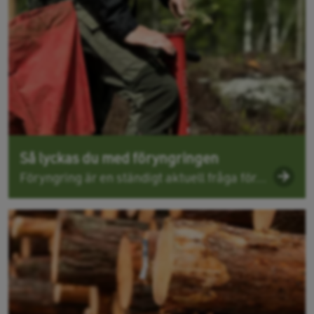
Så lyckas du med föryngringen
Föryngring är en ständigt aktuell fråga för...