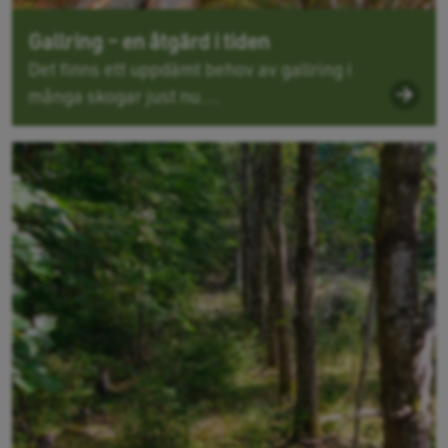
Gallring – en åtgärd i tiden
Det finns ett uppdämt behov av gallring i
många skogar just nu....