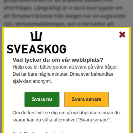
efterfrågan. Långsiktigt är vi dock övertygade om
att förnybart bränsle från skogen har en avgörande
roll i klimatomställningen, och vi fortsätter att
utveckla verksamheten inom biobränsle.
✖
Läs mer
Vad tycker du om vår webbplats?
Hitta din virkesköpare
Hjälp oss bli bättre genom att svara på våra frågor.
Det tar bara några minuter. Dina svar behandlas
självklart anonymt.
Läs mer
Våra tjänster
Om du först vill se dig om på webbplatsen innan du
svarar kan du välja alternativet "Svara senare".
Aktuella virkespriser