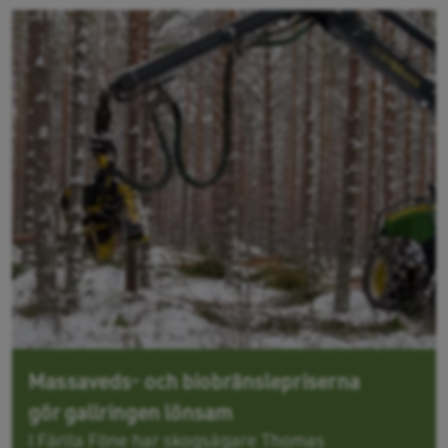
Massaveds- och biobränslepriserna
gör gallringen lönsam
I Färila Föne har skogsägare Thomas