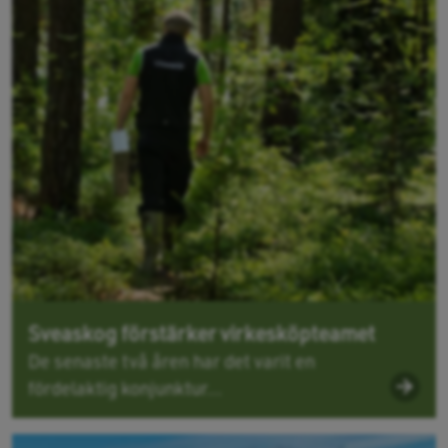
Sveaskog förstärker virkesköpteamet
De senaste två åren har det varit en
fördelaktig konjunktur...