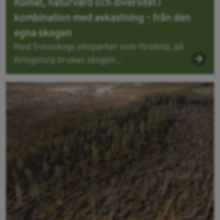
Klimat, naturvård och diversitet i
kombination med avkastning - från den
egna skogen
Med Sveaskogs ekoparker som förebild, på
Kringstorp brukas skogen...