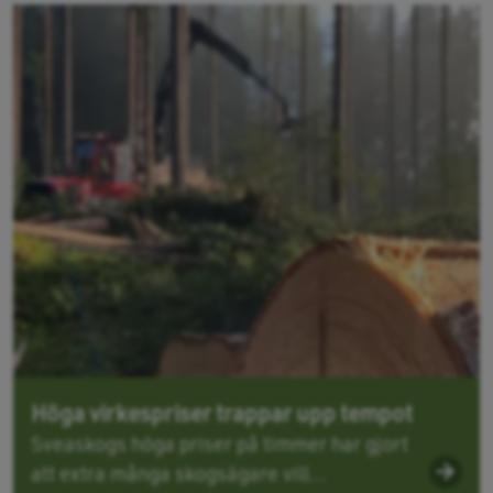
Höga virkespriser trappar upp tempot
Sveaskogs höga priser på timmer har gjort
att extra många skogsägare vill...