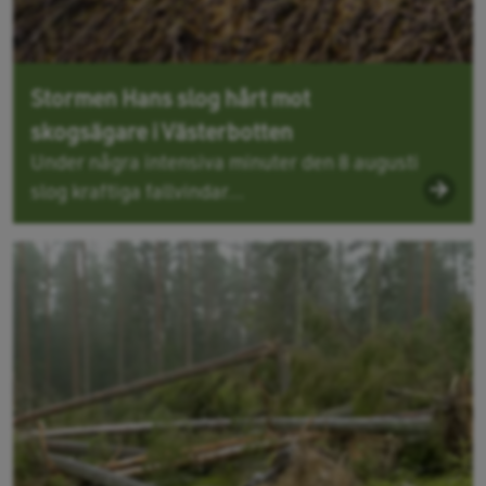
Stormen Hans slog hårt mot
skogsägare i Västerbotten
Under några intensiva minuter den 8 augusti
slog kraftiga fallvindar...