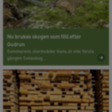
Nu brukas skogen som föll efter
Gudrun
Sommarens stormväder Hans är inte första
gången Sveaskog...