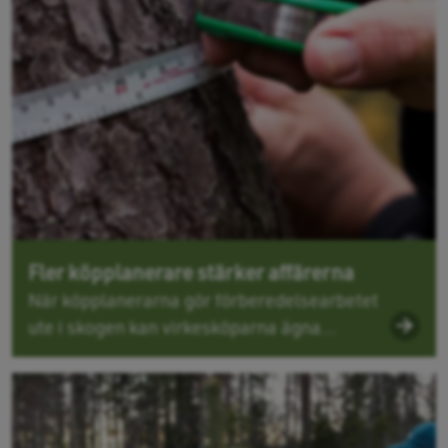
Fler köpplanerare stärker affärerna
När köpplanerarna gör förberedelsearbetet
ute i skogen kan virkesköparna ägna...