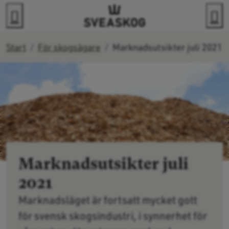
Gå direkt till innehållet
Sök
M
Start
För skogsägare
Marknadsutsikter juli 2021
Marknadsutsikter juli
2021
Marknadsläget är fortsatt mycket gott
för svensk skogsindustri, i synnerhet för