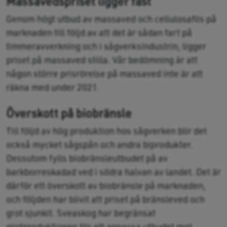
Massavedspriset ligger fast
Genom högt utbud av massaved och cellulosaflis på
marknaden till följd av att det är sådan fart på
timmeravverkning och i sågverksindustrin, ligger
priset på massaved stilla. Vår bedömning är att
någon större prisrörelse på massaved inte är att
räkna med under 2021.
Överskott på biobränsle
Till följd av hög produktion hos sågverken blir det
också mycket sågspån och andra biprodukter.
Dessutom fylls biobränsleutbudet på av
barkborreskadad ved i södra halvan av landet. Det är
därför ett överskott av biobränsle på marknaden,
och följden har blivit att priset på bränsleved och
grot sjunkit. Sveaskog har begränsat
grotproduktionen för att anpassa utbudet mot