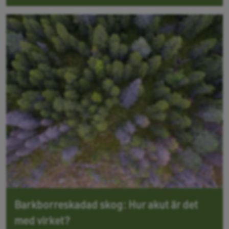
Barkborreskadad skog: Hur akut är det
med virket?