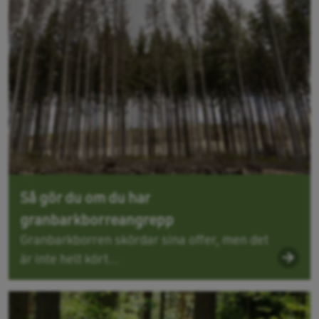
Så gör du om du har
granbarkborreangrepp
Granbarkborren skördar sina offer, men det
är inte helt kört...