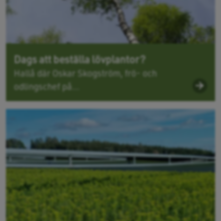
Dags att beställa lövplantor?
Hallå där Oskar Skogström, frö- och
odlingschef på...