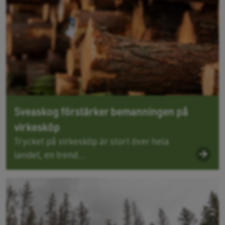
Sveaskog förstärker bemanningen på
virkesköp
Trycket på virkesköp är stort över hela
landet, en trend...