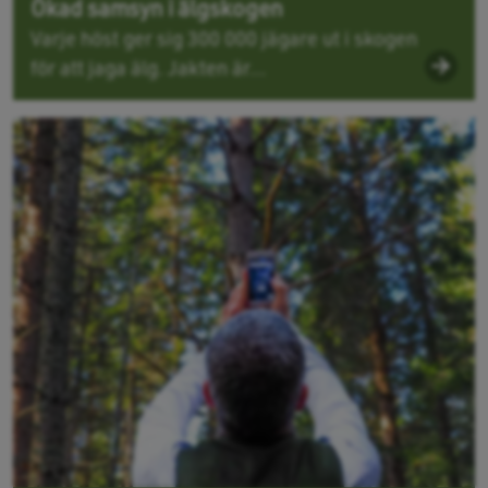
Ökad samsyn i älgskogen
Varje höst ger sig 300 000 jägare ut i skogen
för att jaga älg. Jakten är...