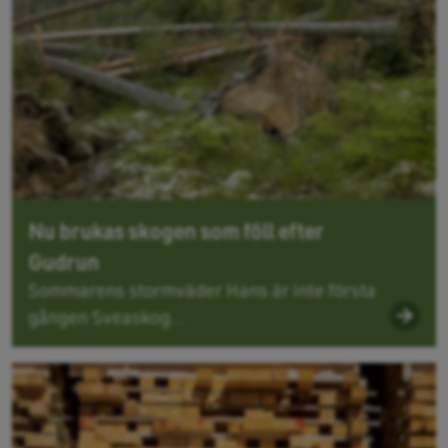
Nu brukas skogen som föll efter
Gudrun
Sommarens stormväder Hans är inte första
gången Sveaskog...