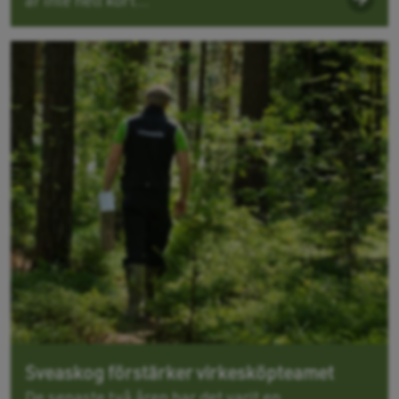
är inte helt kört...
Sveaskog förstärker virkesköpteamet
De senaste två åren har det varit en