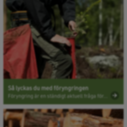
Så lyckas du med föryngringen
Föryngring är en ständigt aktuell fråga för...