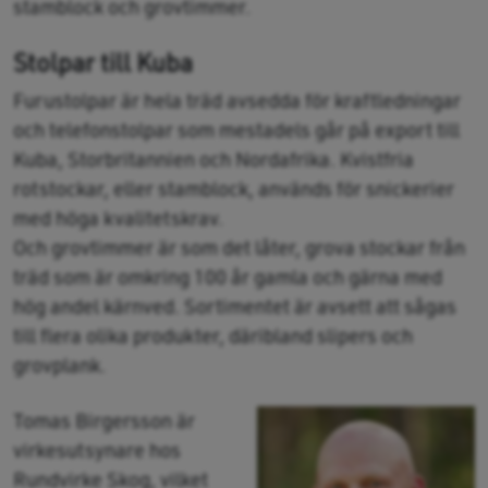
stamblock och grovtimmer.
Stolpar till Kuba
Furustolpar är hela träd avsedda för kraftledningar
och telefonstolpar som mestadels går på export till
Kuba, Storbritannien och Nordafrika. Kvistfria
rotstockar, eller stamblock, används för snickerier
med höga kvalitetskrav.
Och grovtimmer är som det låter, grova stockar från
träd som är omkring 100 år gamla och gärna med
hög andel kärnved. Sortimentet är avsett att sågas
till flera olika produkter, däribland slipers och
grovplank.
Tomas Birgersson är
virkesutsynare hos
Rundvirke Skog, vilket