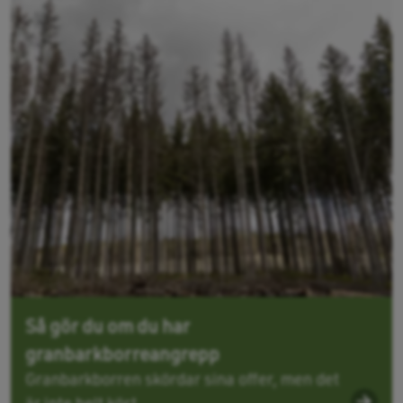
Så gör du om du har
granbarkborreangrepp
Granbarkborren skördar sina offer, men det