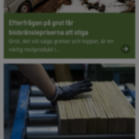
Efterfrågan på grot får
biobränslepriserna att stiga
Grot, det vill säga grenar och toppar, är en
viktig restprodukt i...