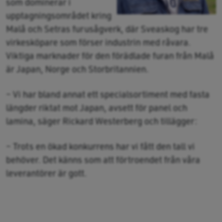
som dominerar i
upptagningsområdet kring
Malå och Setras furusågverk, där Sveaskog har tre
virkesköpare som förser industrin med råvara.
Viktiga marknader för den förädlade furan från Malå
är Japan, Norge och Storbritannien.
– Vi har bland annat ett specialsortiment med fasta
längder riktat mot Japan, avsett för panel och
lamina, säger Rickard Westerberg och tillägger:
– Trots en ökad konkurrens har vi fått den tall vi
behöver. Det känns som att förtroendet från våra
leverantörer är gott.