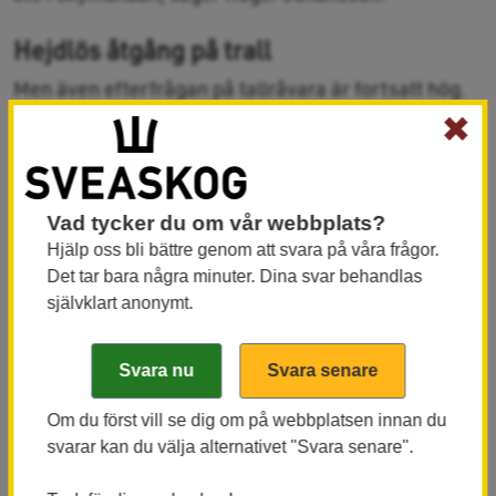
Hejdlös åtgång på trall
Men även efterfrågan på tallråvara är fortsatt hög.
Åtgången på impregnerat trallvirke till sommarens
✖
altanbyggen beskrivs av bygghandeln som ”hejdlös”.
Även för möbler och inredningsdetaljer med synligt
trä, som golv och lister, har furan med sitt livligare
Vad tycker du om vår webbplats?
utseende fått ett kraftigt uppsving.
Hjälp oss bli bättre genom att svara på våra frågor.
Det tar bara några minuter. Dina svar behandlas
– Det finns alltså många skäl till man nu inte enbart
självklart anonymt.
ska fokusera på sitt granbestånd, säger Roger
Johansson. Istället kan det vara ett lämpligt tillfälle
att planera för att avverka mera tall.
Om du först vill se dig om på webbplatsen innan du
De redan höga virkespriserna blir dessutom ännu
svarar kan du välja alternativet "Svara senare".
högre om tallen kan plockas ut som