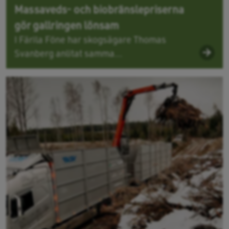
Massaveds- och biobränslepriserna
gör gallringen lönsam
I Färila Föne har skogsägare Thomas
Svanberg anlitat samma...