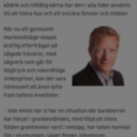
kådrik och röttålig kärna har den i alla tider använts
till att timra hus och att snickra fönster och möbler.
När nu ett gynnsamt
marknadsläge skapat
kraftig efterfrågan på
sågade trävaror, med
sågverk som går för
högtryck och rekordhöga
virkespriser, kan det vara
intressant att även lyfta
fram tallens kvaliteter.
– Inte minst när vi har en situation där barkborren
har härjat i granbestånden, med följd att stora
flöden grantimmer varit i omlopp, har tallen hamnat
lite i skymundan, säger Roger Johansson.