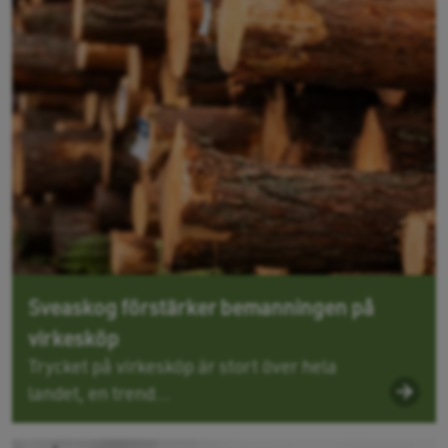
Sveaskog förstärker bemanningen på
virkesköp
Trycket på virkesköp är stort över hela
landet, en trend...