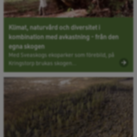
Klimat, naturvård och diversitet i
kombination med avkastning - från den
egna skogen
Med Sveaskogs ekoparker som förebild, på
Kringstorp brukas skogen...