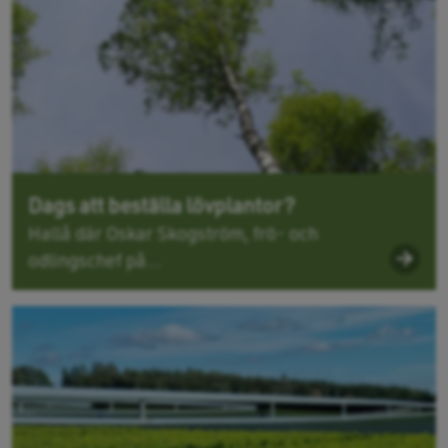
Dags att beställa lövplantor?
Hallå där Oskar Skogström, frö- och
odlingschef på...