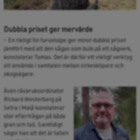
Dubbla priset ger mervärde
– En riktigt fin furustolpe ger minst dubbla priset
jämfört med att den sågas som bulk på ett sågverk,
konstaterar Tomas. Det är därför ett viktigt verktyg
att använda i samtalen mellan virkesköpare och
skogsägare.
Även råvarukoordinator
Rickard Westerberg på
Setra i Malå konstaterar
stor efterfrågan på både
gran och tall. Samtidigt
säger han att det är tallen