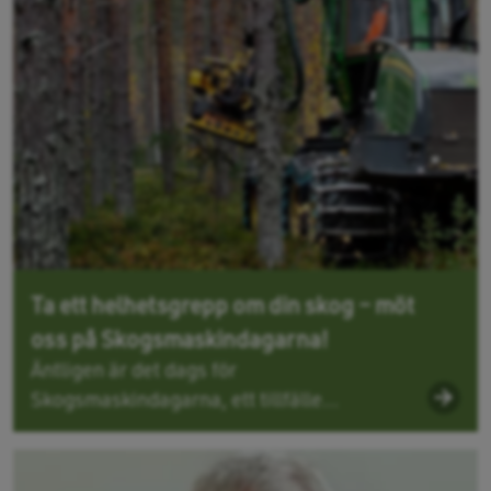
Ta ett helhetsgrepp om din skog – möt
oss på Skogsmaskindagarna!
Äntligen är det dags för
Skogsmaskindagarna, ett tillfälle...