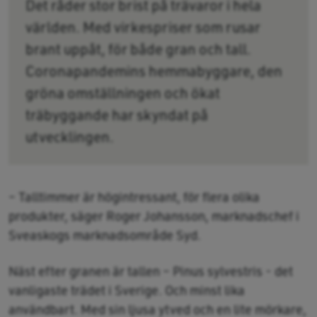
Det råder stor brist på trävaror i hela
världen. Med virkespriser som rusar
brant uppåt, för både gran och tall.
Coronapandemins hemmabyggare, den
gröna omställningen och ökat
träbyggande har skyndat på
utvecklingen.
– Talltimmer är högintressant, för flera olika
produkter, säger Roger Johansson, marknadschef i
Sveaskogs marknadsområde Syd.
Näst efter granen är tallen – Pinus sylvestris - det
vanligaste trädet i Sverige. Och minst lika
användbart. Med sin ljusa ytved och en lite mörkare,