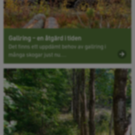
Gallring – en åtgärd i tiden
Det finns ett uppdämt behov av gallring i
många skogar just nu....