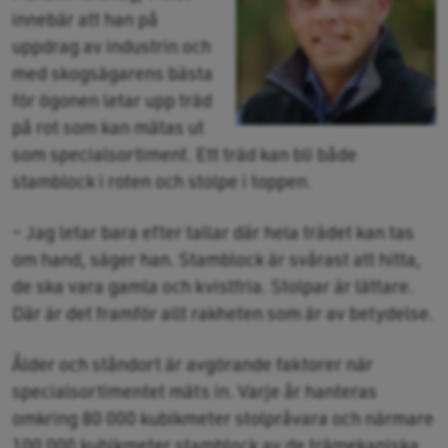
innebär att han på
uppdrag av industrin och
med skogsägarens bästa
för ögonen letar upp träd
på rot som kan mätas ut
som specialsortiment. Ett träd kan bli både
stamblock i roten och stolpe i toppen.
– Jag letar bara efter tallar där hela trädet kan tas
om hand, säger han. Stamblock är svårast att hitta,
de ska vara gamla och kvistfria. Stolpar är lättare.
Där är det framför allt rakheten som är av betydelse.
Ålder och ståndort är avgörande faktorer när
specialsortimentet mäts in. Varje år hanteras
omkring 80 000 kubikmeter stolpråvara och närmare
100 000 kubikmeter stamblock av de trämekaniska