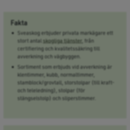
Fakta
Sveaskog erbjuder privata markägare ett
stort antal
skogliga tjänster
, från
certifiering och kvalitetssäkring till
avverkning och vägbyggen.
Sortiment som erbjuds vid avverkning är
klentimmer, kubb, normaltimmer,
stamblock/grovtall, storstolpar (till kraft-
och teleledning), stolpar (för
stängselstolp) och sliperstimmer.