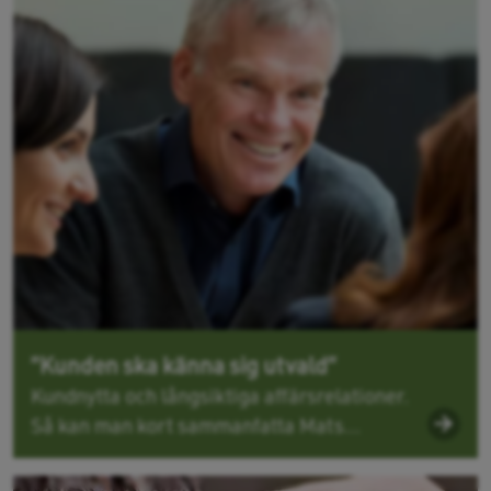
”Kunden ska känna sig utvald”
Kundnytta och långsiktiga affärsrelationer.
Så kan man kort sammanfatta Mats...